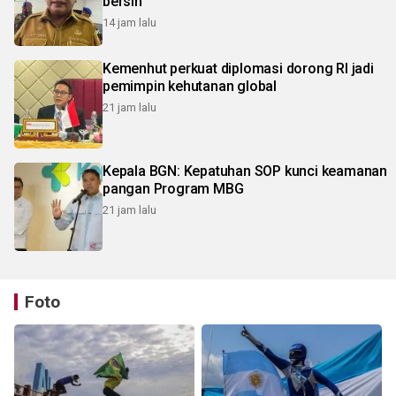
bersih
14 jam lalu
Kemenhut perkuat diplomasi dorong RI jadi
pemimpin kehutanan global
21 jam lalu
Kepala BGN: Kepatuhan SOP kunci keamanan
pangan Program MBG
21 jam lalu
Foto