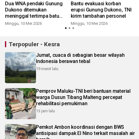
Dua WNA pendaki Gunung
Bantu evakuasi korban
a
Dukono ditemukan
erupsi Gunung Dukono, TNI
meninggal tertimpa batu
kirim tambahan personel
erupsi
Minggu, 10 Mei 2026
Minggu, 10 Mei 2026
S
Terpopuler - Kesra
Jumat, cuaca di sebagian besar wilayah
Indonesia berawan tebal
19 menit lalu
Pemprov Maluku-TNI beri bantuan material
warga Dusun Tibang Malteng percepat
rehabilitasi pemukiman
13 jam lalu
Pemkot Ambon koordinasi dengan BWS
antisipasi dampak El Nino terkait masalah air