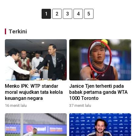
1
2
3
4
5
Terkini
Menko IPK: WTP standar
Janice Tjen terhenti pada
moral wujudkan tata kelola
babak pertama ganda WTA
keuangan negara
1000 Toronto
16 menit lalu
37 menit lalu