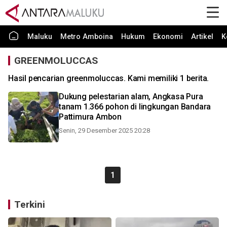
Maluku
Metro Amboina
Hukum
Ekonomi
Artikel
K
GREENMOLUCCAS
Hasil pencarian greenmoluccas. Kami memiliki 1 berita.
Dukung pelestarian alam, Angkasa Pura
tanam 1.366 pohon di lingkungan Bandara
Pattimura Ambon
Senin, 29 Desember 2025 20:28
1
Terkini