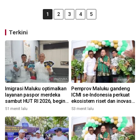
1
2
3
4
5
Terkini
Imigrasi Maluku optimalkan
Pemprov Maluku gandeng
layanan paspor merdeka
ICMI se-Indonesia perkuat
sambut HUT RI 2026, begini
ekosistem riset dan inovasi
kata Kakanwil
daerah
51 menit lalu
53 menit lalu