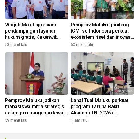
Wagub Malut apresiasi
Pemprov Maluku gandeng
pendampingan layanan
ICMI se-Indonesia perkuat
hukum gratis, Kakanwil:
ekosistem riset dan inovasi
Pencatatan Hak Cipta Musik
daerah
53 menit lalu
53 menit lalu
kini Rp0
Pemprov Maluku jadikan
Lanal Tual Maluku perkuat
mahasiswa mitra strategis
program Taruna Bakti
dalam pembangunan lewat
Akademi TNI 2026 di
gagasan konstruktif
Sekolah Rakyat
59 menit lalu
1 jam lalu