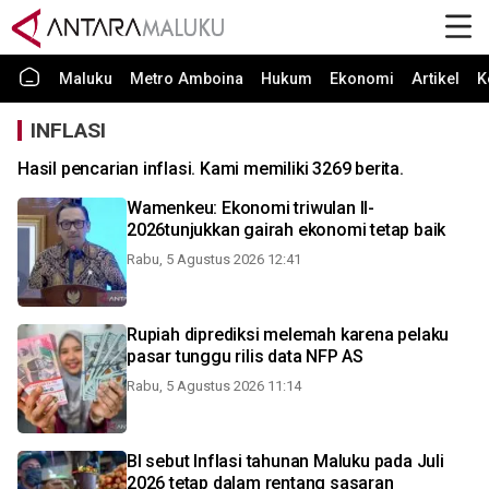
Maluku
Metro Amboina
Hukum
Ekonomi
Artikel
K
INFLASI
Hasil pencarian inflasi. Kami memiliki 3269 berita.
Wamenkeu: Ekonomi triwulan II-
2026tunjukkan gairah ekonomi tetap baik
Rabu, 5 Agustus 2026 12:41
Rupiah diprediksi melemah karena pelaku
pasar tunggu rilis data NFP AS
Rabu, 5 Agustus 2026 11:14
BI sebut Inflasi tahunan Maluku pada Juli
2026 tetap dalam rentang sasaran