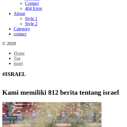
Contact
404 Error
About
Style 1
Style 2
Category
contact
© 2020
Home
Tag
israel
#ISRAEL
Kami memiliki 812 berita tentang israel