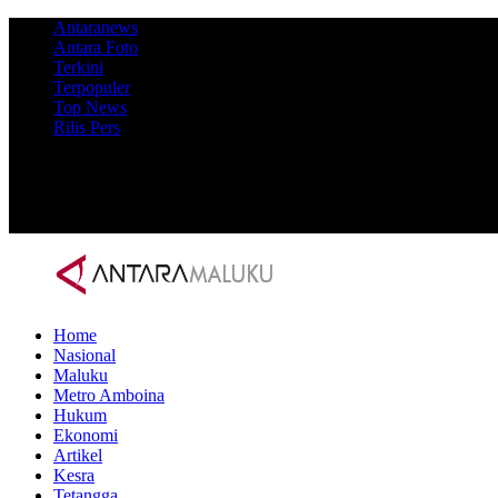
Antaranews
Antara Foto
Terkini
Terpopuler
Top News
Rilis Pers
Home
Nasional
Maluku
Metro Amboina
Hukum
Ekonomi
Artikel
Kesra
Tetangga