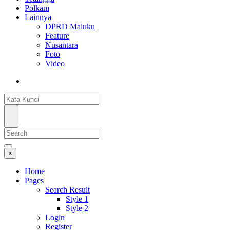
Polkam
Lainnya
DPRD Maluku
Feature
Nusantara
Foto
Video
×
Home
Pages
Search Result
Style 1
Style 2
Login
Register