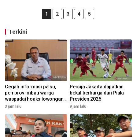
1
2
3
4
5
Terkini
Cegah informasi palsu,
Persija Jakarta dapatkan
pemprov imbau warga
bekal berharga dari Piala
waspadai hoaks lowongan
Presiden 2026
kerja Blok Masela
3 jam lalu
9 jam lalu