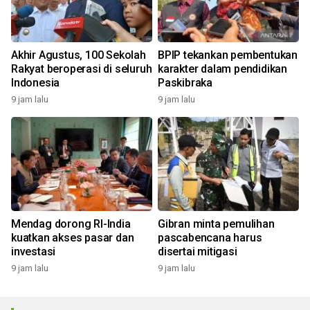
Akhir Agustus, 100 Sekolah
BPIP tekankan pembentukan
Rakyat beroperasi di seluruh
karakter dalam pendidikan
Indonesia
Paskibraka
9 jam lalu
9 jam lalu
Mendag dorong RI-India
Gibran minta pemulihan
kuatkan akses pasar dan
pascabencana harus
investasi
disertai mitigasi
9 jam lalu
9 jam lalu