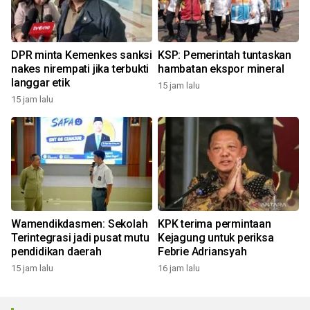
DPR minta Kemenkes sanksi
KSP: Pemerintah tuntaskan
nakes nirempati jika terbukti
hambatan ekspor mineral
langgar etik
15 jam lalu
15 jam lalu
Wamendikdasmen: Sekolah
KPK terima permintaan
Terintegrasi jadi pusat mutu
Kejagung untuk periksa
pendidikan daerah
Febrie Adriansyah
15 jam lalu
16 jam lalu