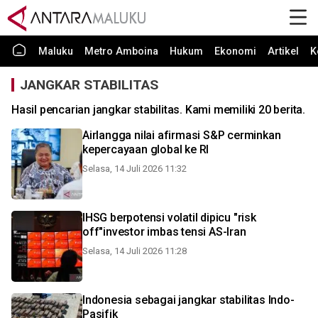
Maluku
Metro Amboina
Hukum
Ekonomi
Artikel
K
JANGKAR STABILITAS
Hasil pencarian jangkar stabilitas. Kami memiliki 20 berita.
Airlangga nilai afirmasi S&P cerminkan
kepercayaan global ke RI
Selasa, 14 Juli 2026 11:32
IHSG berpotensi volatil dipicu "risk
off"investor imbas tensi AS-Iran
Selasa, 14 Juli 2026 11:28
Indonesia sebagai jangkar stabilitas Indo-
Pasifik