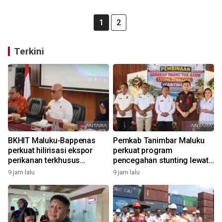
1
2
Terkini
BKHIT Maluku-Bappenas
Pemkab Tanimbar Maluku
perkuat hilirisasi ekspor
perkuat program
perikanan terkhusus
pencegahan stunting lewat
komoditas TCT
Genting 2026
9 jam lalu
9 jam lalu