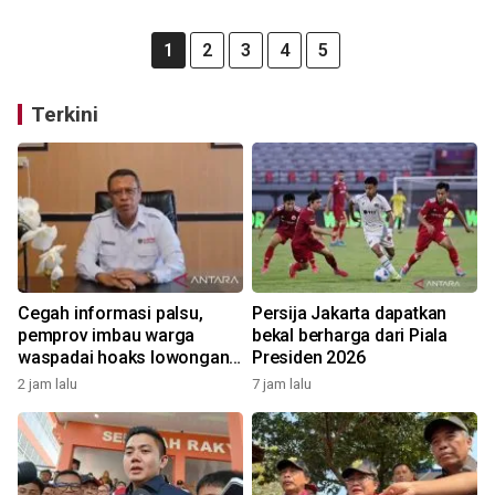
1
2
3
4
5
Terkini
Cegah informasi palsu,
Persija Jakarta dapatkan
pemprov imbau warga
bekal berharga dari Piala
waspadai hoaks lowongan
Presiden 2026
kerja Blok Masela
2 jam lalu
7 jam lalu