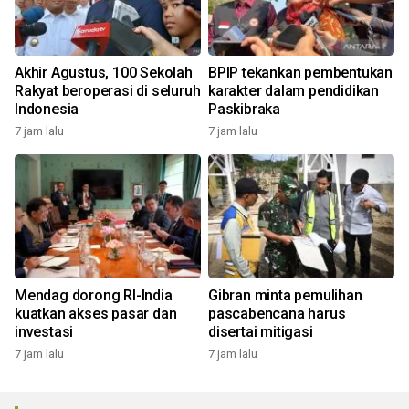
Akhir Agustus, 100 Sekolah
BPIP tekankan pembentukan
Rakyat beroperasi di seluruh
karakter dalam pendidikan
Indonesia
Paskibraka
7 jam lalu
7 jam lalu
Mendag dorong RI-India
Gibran minta pemulihan
kuatkan akses pasar dan
pascabencana harus
investasi
disertai mitigasi
7 jam lalu
7 jam lalu