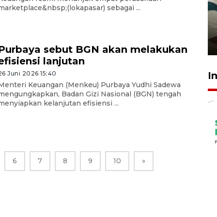
Ambon ajak semua pihak buka
marketplace&nbsp;(lokapasar) sebagai ...
ruang pada anak di lembaga
pembinaan
23 Juli 2026 14:28
Purbaya sebut BGN akan melakukan
efisiensi lanjutan
I
26 Juni 2026 15:40
Menteri Keuangan (Menkeu) Purbaya Yudhi Sadewa
mengungkapkan, Badan Gizi Nasional (BGN) tengah
menyiapkan kelanjutan efisiensi ...
6
7
8
9
10
»