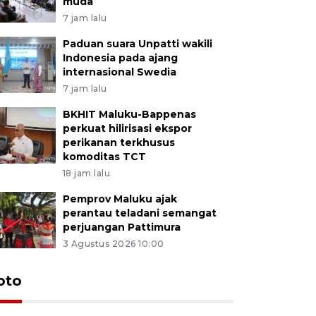
muda
7 jam lalu
Paduan suara Unpatti wakili
Indonesia pada ajang
internasional Swedia
7 jam lalu
BKHIT Maluku-Bappenas
perkuat hilirisasi ekspor
perikanan terkhusus
komoditas TCT
18 jam lalu
Pemprov Maluku ajak
perantau teladani semangat
perjuangan Pattimura
3 Agustus 2026 10:00
Euforia s
oto
Ternate
4 Juli 2026 11:1