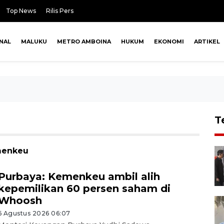
Top News
Rilis Pers
NAL
MALUKU
METRO AMBOINA
HUKUM
EKONOMI
ARTIKEL
T
emenkeu
Purbaya: Kemenkeu ambil alih
kepemilikan 60 persen saham di
Whoosh
6 Agustus 2026 06:07