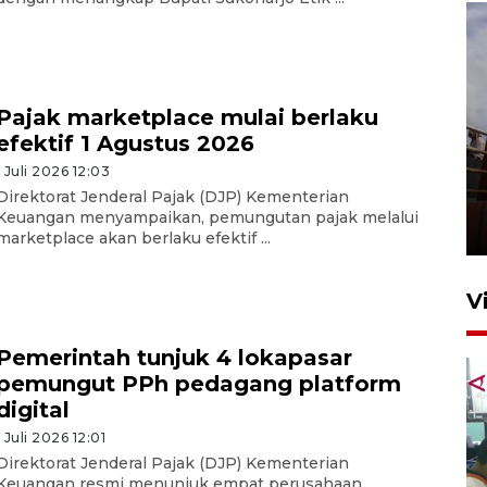
Pajak marketplace mulai berlaku
efektif 1 Agustus 2026
Unjuk rasa protes penataan
1 Juli 2026 12:03
Pasar Higienis
Direktorat Jenderal Pajak (DJP) Kementerian
Keuangan menyampaikan, pemungutan pajak melalui
5 Mei 2026 05:32
marketplace akan berlaku efektif ...
V
Pemerintah tunjuk 4 lokapasar
pemungut PPh pedagang platform
digital
1 Juli 2026 12:01
Direktorat Jenderal Pajak (DJP) Kementerian
Keuangan resmi menunjuk empat perusahaan