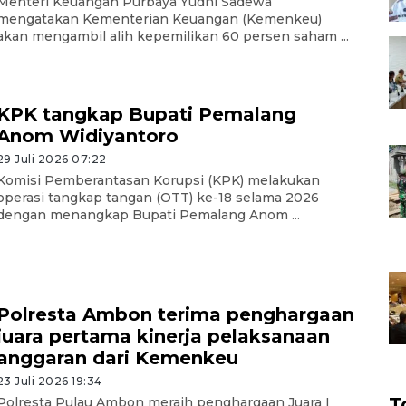
Menteri Keuangan Purbaya Yudhi Sadewa
mengatakan Kementerian Keuangan (Kemenkeu)
akan mengambil alih kepemilikan 60 persen saham ...
KPK tangkap Bupati Pemalang
Anom Widiyantoro
29 Juli 2026 07:22
Komisi Pemberantasan Korupsi (KPK) melakukan
operasi tangkap tangan (OTT) ke-18 selama 2026
dengan menangkap Bupati Pemalang Anom ...
Polresta Ambon terima penghargaan
juara pertama kinerja pelaksanaan
anggaran dari Kemenkeu
23 Juli 2026 19:34
T
Polresta Pulau Ambon meraih penghargaan Juara I