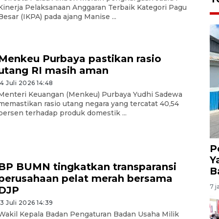
Kinerja Pelaksanaan Anggaran Terbaik Kategori Pagu
Besar (IKPA) pada ajang Manise ...
Menkeu Purbaya pastikan rasio
utang RI masih aman
14 Juli 2026 14:48
Menteri Keuangan (Menkeu) Purbaya Yudhi Sadewa
memastikan rasio utang negara yang tercatat 40,54
persen terhadap produk domestik ...
P
Y
BP BUMN tingkatkan transparansi
B
perusahaan pelat merah bersama
7 j
DJP
13 Juli 2026 14:39
Wakil Kepala Badan Pengaturan Badan Usaha Milik