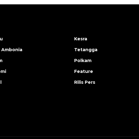
u
Kesra
 Ambonia
Tetangga
m
Polkam
omi
Feature
l
Rilis Pers