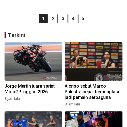
1
2
3
4
5
Terkini
Jorge Martin juara sprint
Alonso sebut Marco
MotoGP Inggris 2026
Palestra cepat beradaptasi
jadi pemain serbaguna
8 jam lalu
8 jam lalu