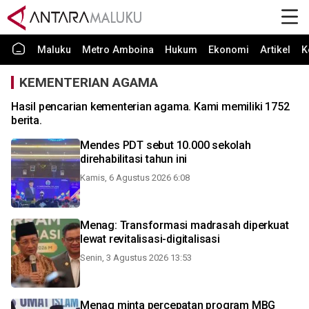
Maluku
Metro Amboina
Hukum
Ekonomi
Artikel
K
KEMENTERIAN AGAMA
Hasil pencarian kementerian agama. Kami memiliki 1752
berita.
Mendes PDT sebut 10.000 sekolah
direhabilitasi tahun ini
Kamis, 6 Agustus 2026 6:08
Menag: Transformasi madrasah diperkuat
lewat revitalisasi-digitalisasi
Senin, 3 Agustus 2026 13:53
Menag minta percepatan program MBG