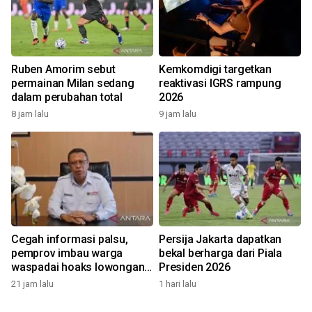
Ruben Amorim sebut
Kemkomdigi targetkan
permainan Milan sedang
reaktivasi IGRS rampung
dalam perubahan total
2026
8 jam lalu
9 jam lalu
Cegah informasi palsu,
Persija Jakarta dapatkan
pemprov imbau warga
bekal berharga dari Piala
waspadai hoaks lowongan
Presiden 2026
kerja Blok Masela
21 jam lalu
1 hari lalu