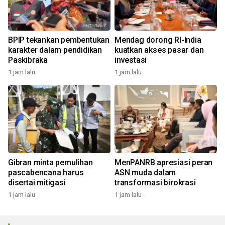
BPIP tekankan pembentukan
Mendag dorong RI-India
karakter dalam pendidikan
kuatkan akses pasar dan
Paskibraka
investasi
1 jam lalu
1 jam lalu
Gibran minta pemulihan
MenPANRB apresiasi peran
pascabencana harus
ASN muda dalam
disertai mitigasi
transformasi birokrasi
1 jam lalu
1 jam lalu