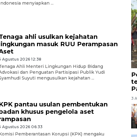
Indonesia menyiapkan ...
Tenaga ahli usulkan kejahatan
lingkungan masuk RUU Perampasan
Aset
5 Agustus 2026 12:38
Tenaga Ahli Menteri Lingkungan Hidup Bidang
Advokasi dan Penguatan Partisipasi Publik Yudi
P
Syamhudi Suyuti mengusulkan kejahatan ...
t
P
3 
KPK pantau usulan pembentukan
badan khusus pengelola aset
rampasan
5 Agustus 2026 06:33
Komisi Pemberantasan Korupsi (KPK) mengaku