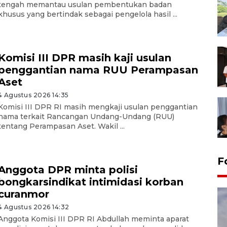
tengah memantau usulan pembentukan badan
khusus yang bertindak sebagai pengelola hasil ...
Komisi III DPR masih kaji usulan
penggantian nama RUU Perampasan
Aset
4 Agustus 2026 14:35
Komisi III DPR RI masih mengkaji usulan penggantian
nama terkait Rancangan Undang-Undang (RUU)
tentang Perampasan Aset. Wakil ...
F
Anggota DPR minta polisi
bongkarsindikat intimidasi korban
curanmor
4 Agustus 2026 14:32
Anggota Komisi III DPR RI Abdullah meminta aparat