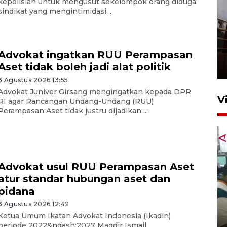
kepolisian untuk mengusut sekelompok orang diduga
sindikat yang mengintimidasi ...
Unjuk rasa protes penataan
Pasar Higienis
Advokat ingatkan RUU Perampasan
Aset tidak boleh jadi alat politik
5 Mei 2026 05:32
3 Agustus 2026 13:55
Advokat Juniver Girsang mengingatkan kepada DPR
V
RI agar Rancangan Undang-Undang (RUU)
Perampasan Aset tidak justru dijadikan ...
Advokat usul RUU Perampasan Aset
atur standar hubungan aset dan
pidana
Ambon ajak semua pihak buka
ruang pada anak di lembaga
3 Agustus 2026 12:42
Ketua Umum Ikatan Advokat Indonesia (Ikadin)
pembinaan
periode 2022&ndash;2027 Maqdir Ismail