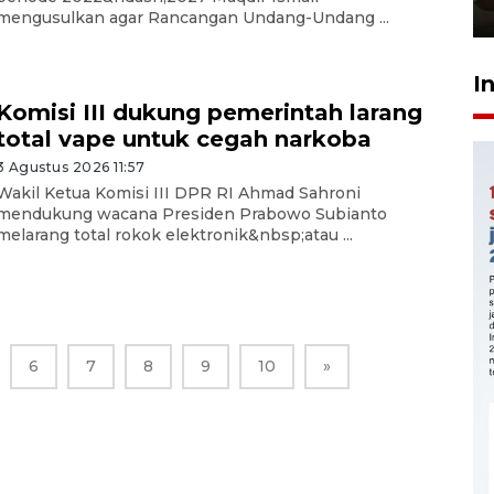
23 Juli 2026 14:28
mengusulkan agar Rancangan Undang-Undang ...
I
Komisi III dukung pemerintah larang
total vape untuk cegah narkoba
3 Agustus 2026 11:57
Wakil Ketua Komisi III DPR RI Ahmad Sahroni
mendukung wacana Presiden Prabowo Subianto
melarang total rokok elektronik&nbsp;atau ...
6
7
8
9
10
»