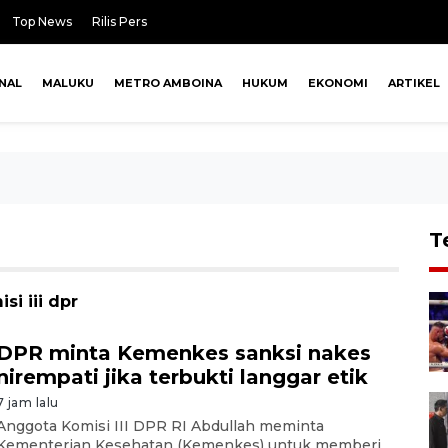
Top News
Rilis Pers
NAL
MALUKU
METRO AMBOINA
HUKUM
EKONOMI
ARTIKEL
T
i iii dpr
DPR minta Kemenkes sanksi nakes
nirempati jika terbukti langgar etik
7 jam lalu
Anggota Komisi III DPR RI Abdullah meminta
Kementerian Kesehatan (Kemenkes) untuk memberi