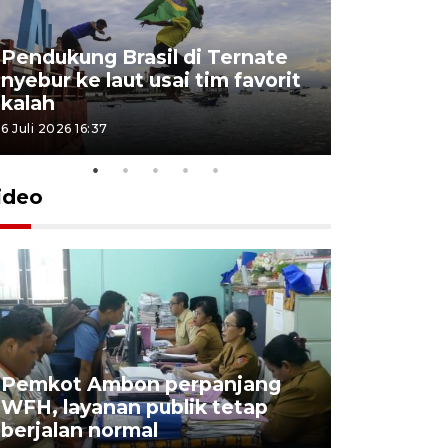
Pendukung Brasil di Ternate
nyebur ke laut usai tim favorit
kalah
6 Juli 2026 16:37
ideo
Pemkot Ambon perpanjang
WFH, layanan publik tetap
Pemkot 
berjalan normal
registrasi