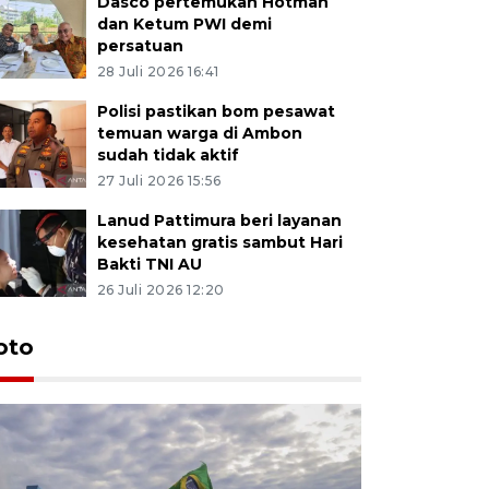
Dasco pertemukan Hotman
dan Ketum PWI demi
persatuan
28 Juli 2026 16:41
Polisi pastikan bom pesawat
temuan warga di Ambon
sudah tidak aktif
27 Juli 2026 15:56
Lanud Pattimura beri layanan
kesehatan gratis sambut Hari
Bakti TNI AU
26 Juli 2026 12:20
Euforia s
oto
Ternate
4 Juli 2026 11:1