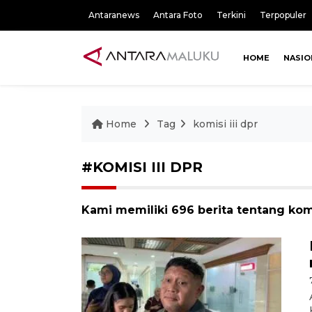
Antaranews
Antara Foto
Terkini
Terpopuler
HOME
NASIO
Home
Tag
komisi iii dpr
#KOMISI III DPR
Kami memiliki 696 berita tentang komis