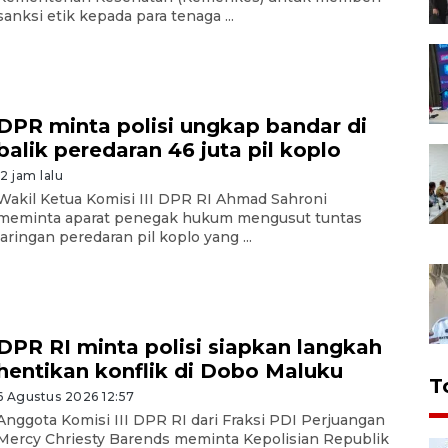
sanksi etik kepada para tenaga ...
DPR minta polisi ungkap bandar di
balik peredaran 46 juta pil koplo
12 jam lalu
Wakil Ketua Komisi III DPR RI Ahmad Sahroni
meminta aparat penegak hukum mengusut tuntas
jaringan peredaran pil koplo yang ...
DPR RI minta polisi siapkan langkah
hentikan konflik di Dobo Maluku
T
6 Agustus 2026 12:57
Anggota Komisi III DPR RI dari Fraksi PDI Perjuangan
Mercy Chriesty Barends meminta Kepolisian Republik