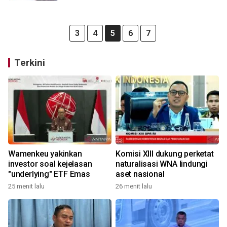
3
4
5
6
7
Terkini
Wamenkeu yakinkan
Komisi XIII dukung perketat
investor soal kejelasan
naturalisasi WNA lindungi
"underlying" ETF Emas
aset nasional
25 menit lalu
26 menit lalu