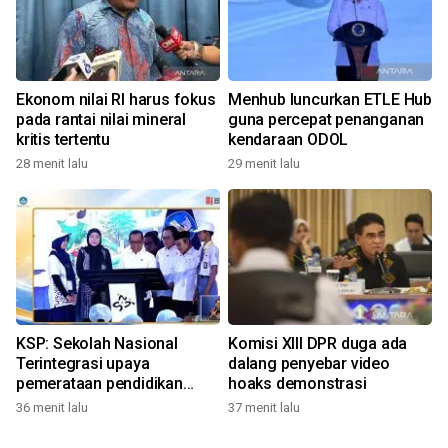
Ekonom nilai RI harus fokus
Menhub luncurkan ETLE Hub
pada rantai nilai mineral
guna percepat penanganan
kritis tertentu
kendaraan ODOL
28 menit lalu
29 menit lalu
KSP: Sekolah Nasional
Komisi XIII DPR duga ada
Terintegrasi upaya
dalang penyebar video
pemerataan pendidikan
hoaks demonstrasi
bermutu
36 menit lalu
37 menit lalu