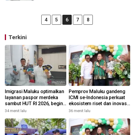
4
5
6
7
8
Terkini
Imigrasi Maluku optimalkan
Pemprov Maluku gandeng
layanan paspor merdeka
ICMI se-Indonesia perkuat
sambut HUT RI 2026, begini
ekosistem riset dan inovasi
kata Kakanwil
daerah
34 menit lalu
36 menit lalu