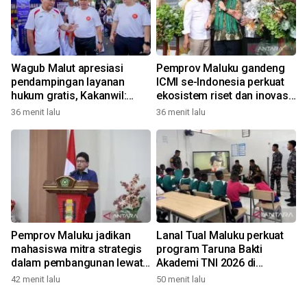
Wagub Malut apresiasi
Pemprov Maluku gandeng
pendampingan layanan
ICMI se-Indonesia perkuat
hukum gratis, Kakanwil:
ekosistem riset dan inovasi
Pencatatan Hak Cipta Musik
daerah
36 menit lalu
36 menit lalu
kini Rp0
Pemprov Maluku jadikan
Lanal Tual Maluku perkuat
mahasiswa mitra strategis
program Taruna Bakti
dalam pembangunan lewat
Akademi TNI 2026 di
gagasan konstruktif
Sekolah Rakyat
42 menit lalu
50 menit lalu