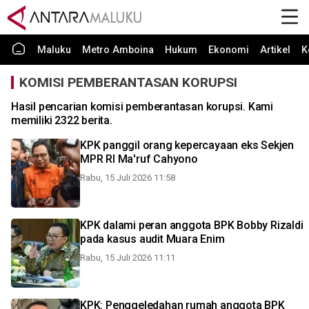
Maluku
Metro Amboina
Hukum
Ekonomi
Artikel
K
KOMISI PEMBERANTASAN KORUPSI
Hasil pencarian komisi pemberantasan korupsi. Kami
memiliki 2322 berita.
KPK panggil orang kepercayaan eks Sekjen
MPR RI Ma'ruf Cahyono
Rabu, 15 Juli 2026 11:58
KPK dalami peran anggota BPK Bobby Rizaldi
pada kasus audit Muara Enim
Rabu, 15 Juli 2026 11:11
KPK: Penggeledahan rumah anggota BPK