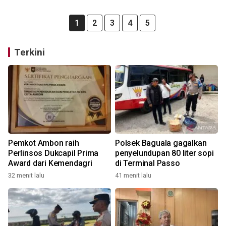
1
2
3
4
5
Terkini
Pemkot Ambon raih
Polsek Baguala gagalkan
Perlinsos Dukcapil Prima
penyelundupan 80 liter sopi
Award dari Kemendagri
di Terminal Passo
32 menit lalu
41 menit lalu