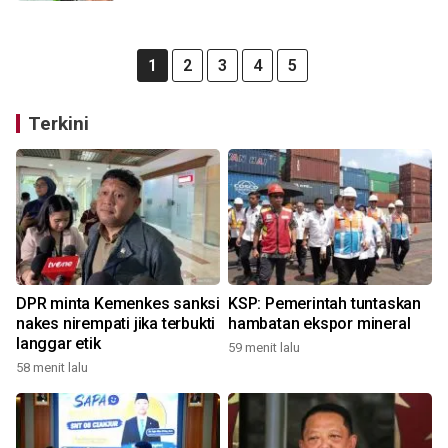
1
2
3
4
5
Terkini
DPR minta Kemenkes sanksi
KSP: Pemerintah tuntaskan
nakes nirempati jika terbukti
hambatan ekspor mineral
langgar etik
59 menit lalu
58 menit lalu