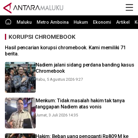
Maluku
Metro Amboina
Hukum
Ekonomi
Artikel
K
KORUPSI CHROMEBOOK
Hasil pencarian korupsi chromebook. Kami memiliki 71
berita.
Nadiem jalani sidang perdana banding kasus
Chromebook
Rabu, 5 Agustus 2026 9:27
Menkum: Tidak masalah hakim tak tanya
tanggapan Nadiem atas vonis
Jumat, 3 Juli 2026 14:35
Hakim: Beban uang pengganti Rp809 M ke