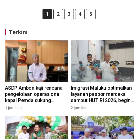
1
2
3
4
5
Terkini
ASDP Ambon kaji rencana
Imigrasi Maluku optimalkan
pengelolaan operasiona
layanan paspor merdeka
kapal Pemda dukung
sambut HUT RI 2026, begini
pariwisata Maluku
kata Kakanwil
1 jam lalu
2 jam lalu