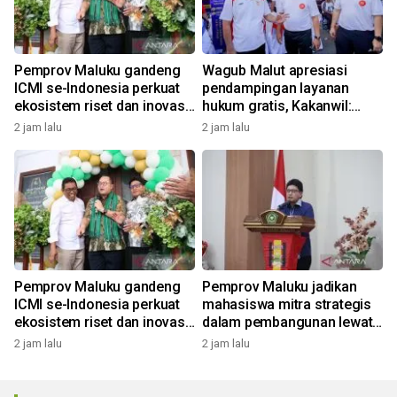
Pemprov Maluku gandeng
Wagub Malut apresiasi
ICMI se-Indonesia perkuat
pendampingan layanan
ekosistem riset dan inovasi
hukum gratis, Kakanwil:
daerah
Pencatatan Hak Cipta Musik
2 jam lalu
2 jam lalu
kini Rp0
Pemprov Maluku gandeng
Pemprov Maluku jadikan
ICMI se-Indonesia perkuat
mahasiswa mitra strategis
ekosistem riset dan inovasi
dalam pembangunan lewat
daerah
gagasan konstruktif
2 jam lalu
2 jam lalu