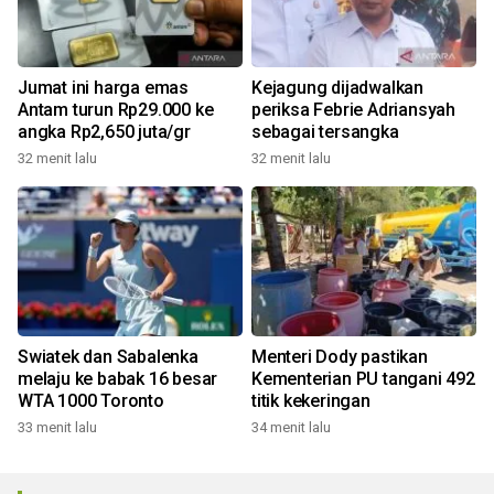
Jumat ini harga emas
Kejagung dijadwalkan
Antam turun Rp29.000 ke
periksa Febrie Adriansyah
angka Rp2,650 juta/gr
sebagai tersangka
32 menit lalu
32 menit lalu
Swiatek dan Sabalenka
Menteri Dody pastikan
melaju ke babak 16 besar
Kementerian PU tangani 492
WTA 1000 Toronto
titik kekeringan
33 menit lalu
34 menit lalu