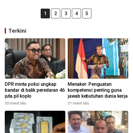
1
2
3
4
5
Terkini
DPR minta polisi ungkap
Menaker: Penguatan
bandar di balik peredaran 46
kompetensi penting guna
juta pil koplo
jawab kebutuhan dunia kerja
30 menit lalu
31 menit lalu