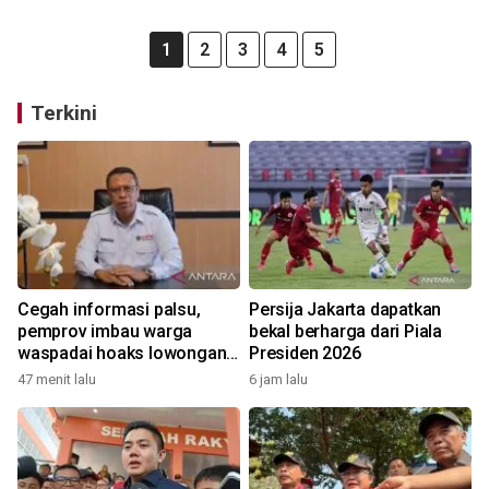
1
2
3
4
5
Terkini
Cegah informasi palsu,
Persija Jakarta dapatkan
pemprov imbau warga
bekal berharga dari Piala
waspadai hoaks lowongan
Presiden 2026
kerja Blok Masela
47 menit lalu
6 jam lalu