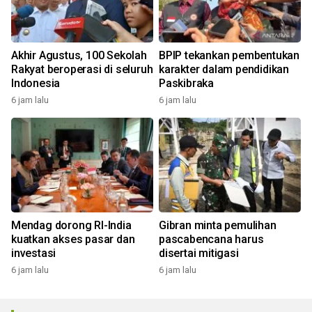
Akhir Agustus, 100 Sekolah
BPIP tekankan pembentukan
Rakyat beroperasi di seluruh
karakter dalam pendidikan
Indonesia
Paskibraka
6 jam lalu
6 jam lalu
Mendag dorong RI-India
Gibran minta pemulihan
kuatkan akses pasar dan
pascabencana harus
investasi
disertai mitigasi
6 jam lalu
6 jam lalu