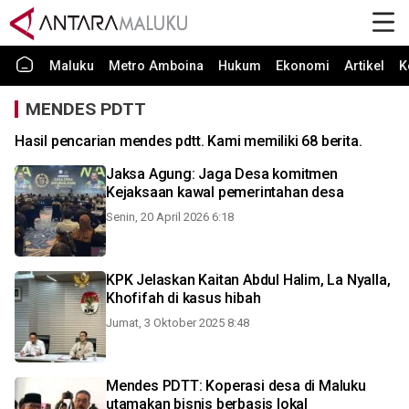
Maluku
Metro Amboina
Hukum
Ekonomi
Artikel
K
MENDES PDTT
Hasil pencarian mendes pdtt. Kami memiliki 68 berita.
Jaksa Agung: Jaga Desa komitmen
Kejaksaan kawal pemerintahan desa
Senin, 20 April 2026 6:18
KPK Jelaskan Kaitan Abdul Halim, La Nyalla,
Khofifah di kasus hibah
Jumat, 3 Oktober 2025 8:48
Mendes PDTT: Koperasi desa di Maluku
utamakan bisnis berbasis lokal