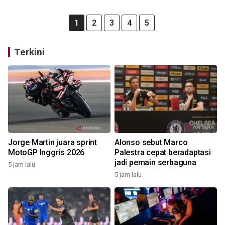
1
2
3
4
5
Terkini
Jorge Martin juara sprint
Alonso sebut Marco
MotoGP Inggris 2026
Palestra cepat beradaptasi
jadi pemain serbaguna
5 jam lalu
5 jam lalu