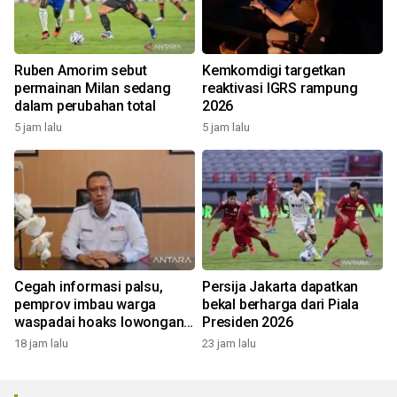
Ruben Amorim sebut
Kemkomdigi targetkan
permainan Milan sedang
reaktivasi IGRS rampung
dalam perubahan total
2026
5 jam lalu
5 jam lalu
Cegah informasi palsu,
Persija Jakarta dapatkan
pemprov imbau warga
bekal berharga dari Piala
waspadai hoaks lowongan
Presiden 2026
kerja Blok Masela
18 jam lalu
23 jam lalu