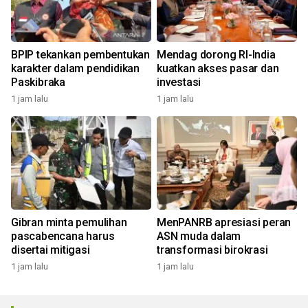
BPIP tekankan pembentukan
Mendag dorong RI-India
karakter dalam pendidikan
kuatkan akses pasar dan
Paskibraka
investasi
1 jam lalu
1 jam lalu
Gibran minta pemulihan
MenPANRB apresiasi peran
pascabencana harus
ASN muda dalam
disertai mitigasi
transformasi birokrasi
1 jam lalu
1 jam lalu