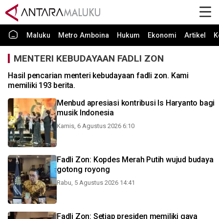
Maluku
Metro Amboina
Hukum
Ekonomi
Artikel
K
MENTERI KEBUDAYAAN FADLI ZON
Hasil pencarian menteri kebudayaan fadli zon. Kami
memiliki 193 berita.
Menbud apresiasi kontribusi Is Haryanto bagi
musik Indonesia
Kamis, 6 Agustus 2026 6:10
Fadli Zon: Kopdes Merah Putih wujud budaya
gotong royong
Rabu, 5 Agustus 2026 14:41
Fadli Zon: Setiap presiden memiliki gaya