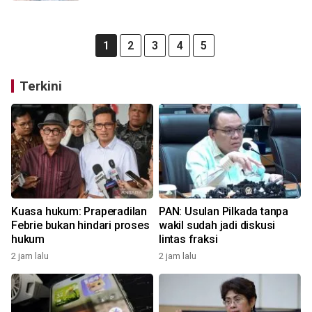
1
2
3
4
5
Terkini
Kuasa hukum: Praperadilan
PAN: Usulan Pilkada tanpa
Febrie bukan hindari proses
wakil sudah jadi diskusi
hukum
lintas fraksi
2 jam lalu
2 jam lalu