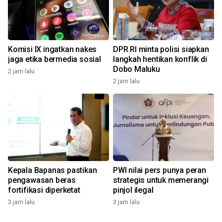
Komisi IX ingatkan nakes
DPR RI minta polisi siapkan
jaga etika bermedia sosial
langkah hentikan konflik di
Dobo Maluku
2 jam lalu
2 jam lalu
Kepala Bapanas pastikan
PWI nilai pers punya peran
pengawasan beras
strategis untuk memerangi
fortifikasi diperketat
pinjol ilegal
3 jam lalu
3 jam lalu