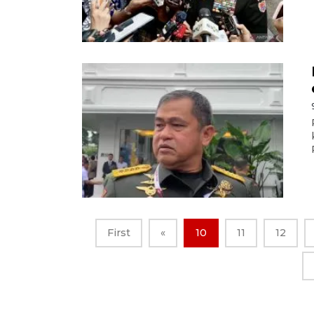
First
«
10
11
12