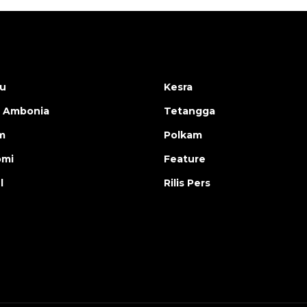
u
Kesra
 Ambonia
Tetangga
m
Polkam
omi
Feature
l
Rilis Pers