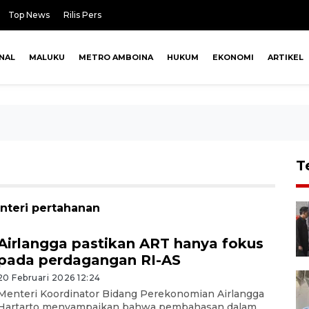
Top News
Rilis Pers
NAL
MALUKU
METRO AMBOINA
HUKUM
EKONOMI
ARTIKEL
T
nteri pertahanan
Airlangga pastikan ART hanya fokus
pada perdagangan RI-AS
20 Februari 2026 12:24
Menteri Koordinator Bidang Perekonomian Airlangga
Hartarto menyampaikan bahwa pembahasan dalam