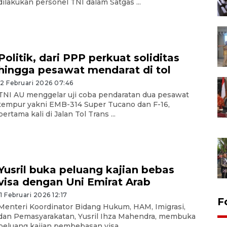
dilakukan personel TNI dalam Satgas ...
Politik, dari PPP perkuat soliditas
hingga pesawat mendarat di tol
12 Februari 2026 07:46
TNI AU menggelar uji coba pendaratan dua pesawat
tempur yakni EMB-314 Super Tucano dan F-16,
pertama kali di Jalan Tol Trans ...
Yusril buka peluang kajian bebas
visa dengan Uni Emirat Arab
11 Februari 2026 12:17
F
Menteri Koordinator Bidang Hukum, HAM, Imigrasi,
dan Pemasyarakatan, Yusril Ihza Mahendra, membuka
peluang kajian pembebasan visa ...