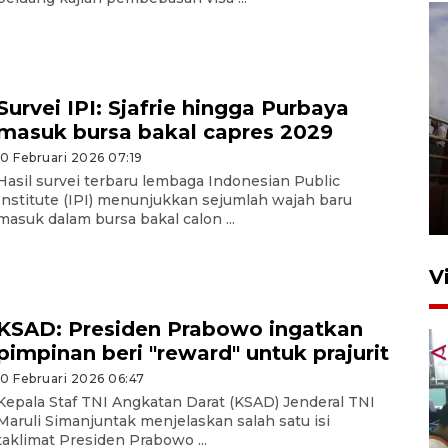
Survei IPI: Sjafrie hingga Purbaya
masuk bursa bakal capres 2029
Unjuk rasa protes penataan
10 Februari 2026 07:19
Pasar Higienis
Hasil survei terbaru lembaga Indonesian Public
Institute (IPI) menunjukkan sejumlah wajah baru
5 Mei 2026 05:32
masuk dalam bursa bakal calon ...
V
KSAD: Presiden Prabowo ingatkan
pimpinan beri "reward" untuk prajurit
10 Februari 2026 06:47
Kepala Staf TNI Angkatan Darat (KSAD) Jenderal TNI
Maruli Simanjuntak menjelaskan salah satu isi
taklimat Presiden Prabowo ...