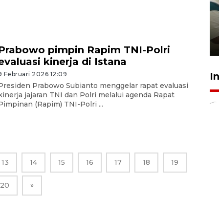
Ambon ajak semua pihak buka
ruang pada anak di lembaga
pembinaan
23 Juli 2026 14:28
Prabowo pimpin Rapim TNI-Polri
evaluasi kinerja di Istana
I
9 Februari 2026 12:09
Presiden Prabowo Subianto menggelar rapat evaluasi
kinerja jajaran TNI dan Polri melalui agenda Rapat
Pimpinan (Rapim) TNI-Polri ...
13
14
15
16
17
18
19
20
»