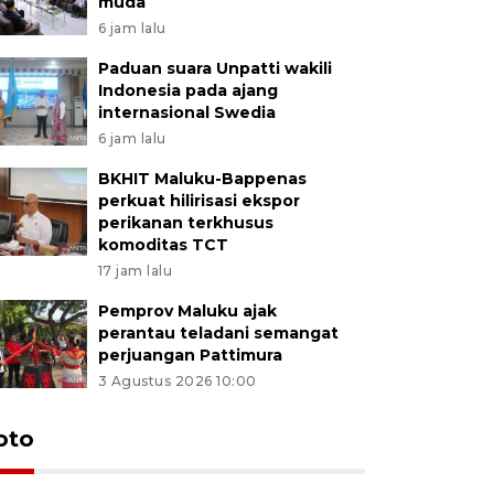
muda
6 jam lalu
Paduan suara Unpatti wakili
Indonesia pada ajang
internasional Swedia
6 jam lalu
BKHIT Maluku-Bappenas
perkuat hilirisasi ekspor
perikanan terkhusus
komoditas TCT
17 jam lalu
Pemprov Maluku ajak
perantau teladani semangat
perjuangan Pattimura
3 Agustus 2026 10:00
Euforia s
oto
Ternate
4 Juli 2026 11:1