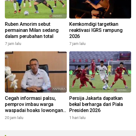
Ruben Amorim sebut
Kemkomdigi targetkan
permainan Milan sedang
reaktivasi IGRS rampung
dalam perubahan total
2026
7 jam lalu
7 jam lalu
Cegah informasi palsu,
Persija Jakarta dapatkan
pemprov imbau warga
bekal berharga dari Piala
waspadai hoaks lowongan
Presiden 2026
kerja Blok Masela
20 jam lalu
1 hari lalu