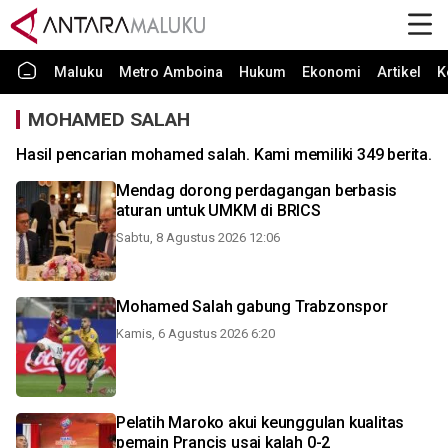
Maluku
Metro Amboina
Hukum
Ekonomi
Artikel
K
MOHAMED SALAH
Hasil pencarian mohamed salah. Kami memiliki 349 berita.
Mendag dorong perdagangan berbasis
aturan untuk UMKM di BRICS
Sabtu, 8 Agustus 2026 12:06
Mohamed Salah gabung Trabzonspor
Kamis, 6 Agustus 2026 6:20
Pelatih Maroko akui keunggulan kualitas
pemain Prancis usai kalah 0-2