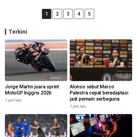
1
2
3
4
5
Terkini
Jorge Martin juara sprint
Alonso sebut Marco
MotoGP Inggris 2026
Palestra cepat beradaptasi
jadi pemain serbaguna
7 jam lalu
7 jam lalu