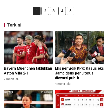
1
2
3
4
5
Terkini
Bayern Muenchen taklukkan
Eks penyidik KPK: Kasus eks
Aston Villa 2-1
Jampidsus perlu terus
diawasi publik
2 menit lalu
4 menit lalu