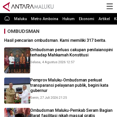
Maluku
Metro Amboina
Hukum
Ekonomi
Artikel
K
OMBUDSMAN
Hasil pencarian ombudsman. Kami memiliki 317 berita.
Ombudsman perluas cakupan penilaianopini
terhadap Mahkamah Konstitusi
Selasa, 4 Agustus 2026 12:57
Pemprov Maluku-Ombudsman perkuat
transparansi pelayanan publik, begini kata
gubernur
Senin, 27 Juli 2026 21:25
Ombudsman Maluku-Pemkab Seram Bagian
Barat fasilitasi nikah massal gratis