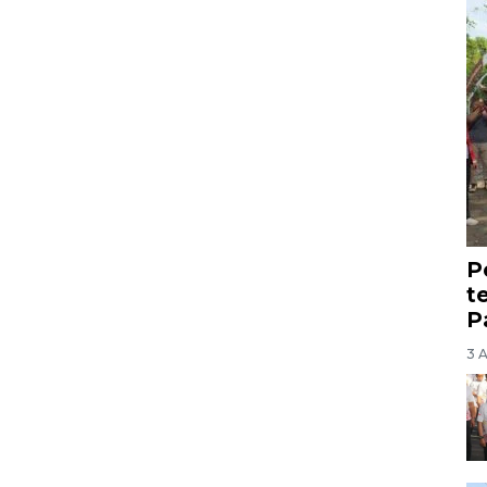
P
t
P
3 