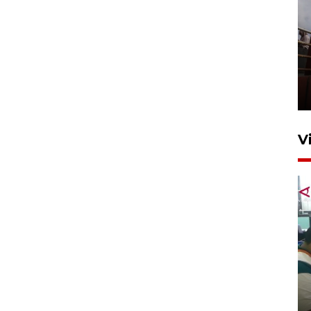
Unjuk rasa protes penataan
Pasar Higienis
5 Mei 2026 05:32
V
Ambon ajak semua pihak buka
ruang pada anak di lembaga
pembinaan