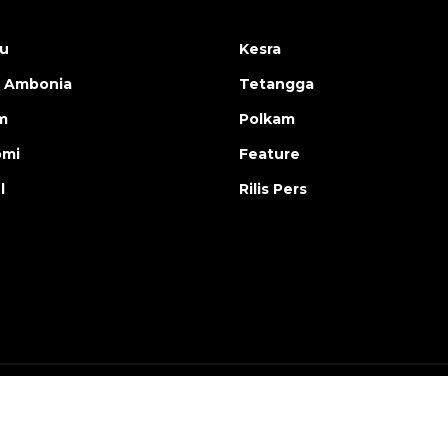
u
Kesra
 Ambonia
Tetangga
m
Polkam
omi
Feature
l
Rilis Pers