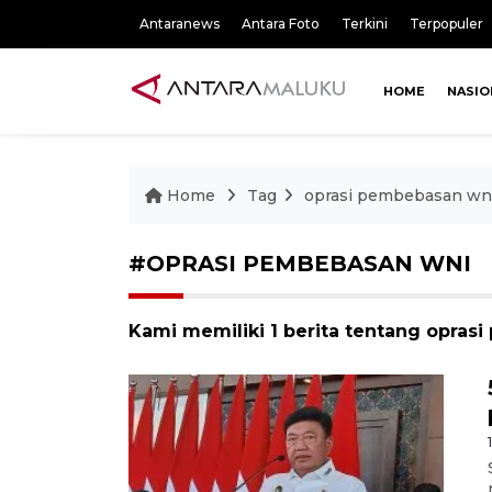
Antaranews
Antara Foto
Terkini
Terpopuler
HOME
NASIO
Home
Tag
oprasi pembebasan wn
#OPRASI PEMBEBASAN WNI
Kami memiliki 1 berita tentang opras