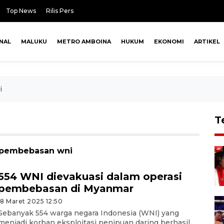
Top News
Rilis Pers
NAL
MALUKU
METRO AMBOINA
HUKUM
EKONOMI
ARTIKEL
i
T
i pembebasan wni
554 WNI dievakuasi dalam operasi
pembebasan di Myanmar
18 Maret 2025 12:50
Sebanyak 554 warga negara Indonesia (WNI) yang
menjadi korban eksploitasi penipuan daring berhasil