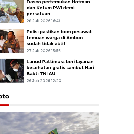
Dasco pertemukan Hotman
dan Ketum PWI demi
persatuan
28 Juli 2026 16:41
Polisi pastikan bom pesawat
temuan warga di Ambon
sudah tidak aktif
27 Juli 2026 15:56
Lanud Pattimura beri layanan
kesehatan gratis sambut Hari
Bakti TNI AU
26 Juli 2026 12:20
Euforia s
oto
Ternate
4 Juli 2026 11:1