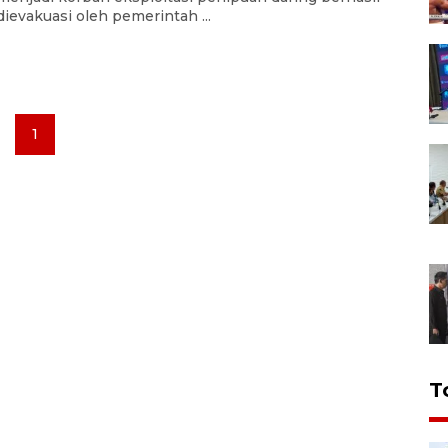
dievakuasi oleh pemerintah ...
1
T