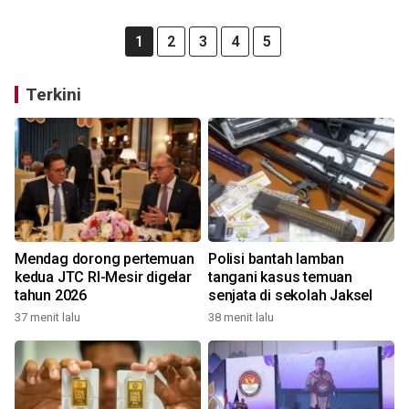
1
2
3
4
5
Terkini
Mendag dorong pertemuan
Polisi bantah lamban
kedua JTC RI-Mesir digelar
tangani kasus temuan
tahun 2026
senjata di sekolah Jaksel
37 menit lalu
38 menit lalu