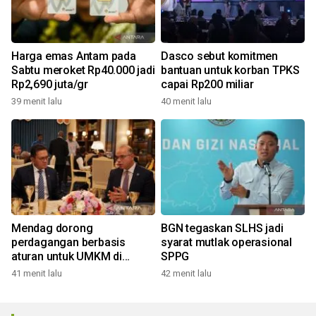
Harga emas Antam pada
Dasco sebut komitmen
Sabtu meroket Rp40.000 jadi
bantuan untuk korban TPKS
Rp2,690 juta/gr
capai Rp200 miliar
39 menit lalu
40 menit lalu
Mendag dorong
BGN tegaskan SLHS jadi
perdagangan berbasis
syarat mutlak operasional
aturan untuk UMKM di
SPPG
BRICS
41 menit lalu
42 menit lalu