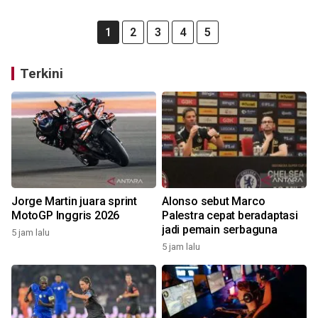
1
2
3
4
5
Terkini
Jorge Martin juara sprint
Alonso sebut Marco
MotoGP Inggris 2026
Palestra cepat beradaptasi
jadi pemain serbaguna
5 jam lalu
5 jam lalu