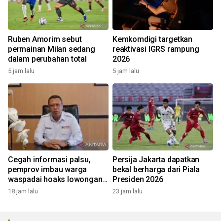
Ruben Amorim sebut
Kemkomdigi targetkan
permainan Milan sedang
reaktivasi IGRS rampung
dalam perubahan total
2026
5 jam lalu
5 jam lalu
Cegah informasi palsu,
Persija Jakarta dapatkan
pemprov imbau warga
bekal berharga dari Piala
waspadai hoaks lowongan
Presiden 2026
kerja Blok Masela
18 jam lalu
23 jam lalu