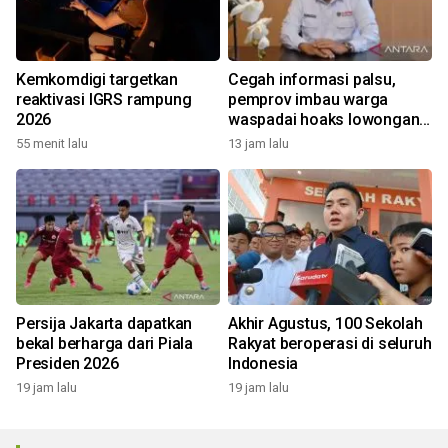
Kemkomdigi targetkan
Cegah informasi palsu,
reaktivasi IGRS rampung
pemprov imbau warga
2026
waspadai hoaks lowongan
kerja Blok Masela
55 menit lalu
13 jam lalu
Persija Jakarta dapatkan
Akhir Agustus, 100 Sekolah
bekal berharga dari Piala
Rakyat beroperasi di seluruh
Presiden 2026
Indonesia
19 jam lalu
19 jam lalu