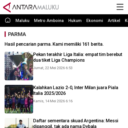
Maluku
Metro Amboina
Hukum
Ekonomi
Artikel
K
PARMA
Hasil pencarian parma. Kami memiliki 161 berita.
Pekan terakhir Liga Italia: empat tim berebut
dua tiket Liga Champions
Jumat, 22 Mei 2026 6:53
Kalahkan Lazio 2-0, Inter Milan juara Piala
Italia 2025/2026
Kamis, 14 Mei 2026 6:16
Daftar sementara skuad Argentina: Messi
dipanggil, tak ada nama Dybala