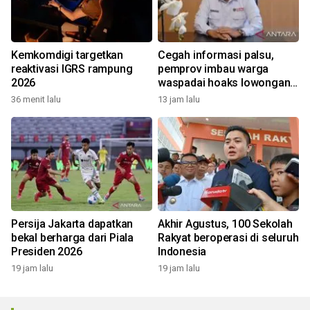
Kemkomdigi targetkan
Cegah informasi palsu,
reaktivasi IGRS rampung
pemprov imbau warga
2026
waspadai hoaks lowongan
kerja Blok Masela
36 menit lalu
13 jam lalu
Persija Jakarta dapatkan
Akhir Agustus, 100 Sekolah
bekal berharga dari Piala
Rakyat beroperasi di seluruh
Presiden 2026
Indonesia
19 jam lalu
19 jam lalu