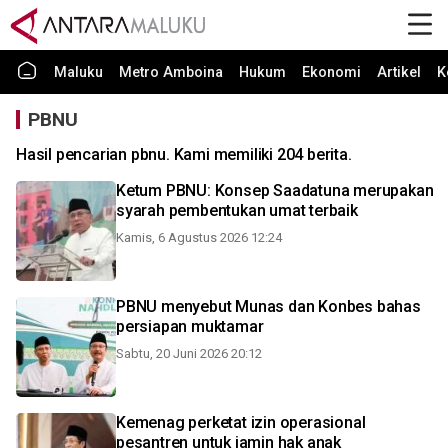
Maluku
Metro Amboina
Hukum
Ekonomi
Artikel
K
PBNU
Hasil pencarian pbnu. Kami memiliki 204 berita.
Ketum PBNU: Konsep Saadatuna merupakan
syarah pembentukan umat terbaik
Kamis, 6 Agustus 2026 12:24
PBNU menyebut Munas dan Konbes bahas
persiapan muktamar
Sabtu, 20 Juni 2026 20:12
Kemenag perketat izin operasional
pesantren untuk jamin hak anak