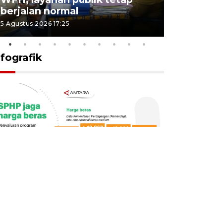
berjalan normal
registrasi
5 Agustus 2026 17:25
4 Agustus 2026
nfografik