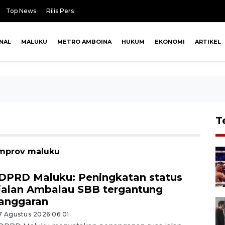
Top News
Rilis Pers
NAL
MALUKU
METRO AMBOINA
HUKUM
EKONOMI
ARTIKEL
T
emprov maluku
DPRD Maluku: Peningkatan status
jalan Ambalau SBB tergantung
anggaran
7 Agustus 2026 06:01