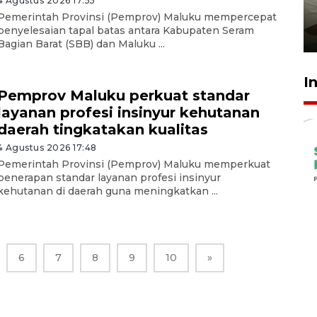
4 Agustus 2026 17:55
pembinaan
Pemerintah Provinsi (Pemprov) Maluku mempercepat
penyelesaian tapal batas antara Kabupaten Seram
23 Juli 2026 14:28
Bagian Barat (SBB) dan Maluku ...
I
Pemprov Maluku perkuat standar
layanan profesi insinyur kehutanan
daerah tingkatakan kualitas
4 Agustus 2026 17:48
Pemerintah Provinsi (Pemprov) Maluku memperkuat
penerapan standar layanan profesi insinyur
kehutanan di daerah guna meningkatkan ...
6
7
8
9
10
»