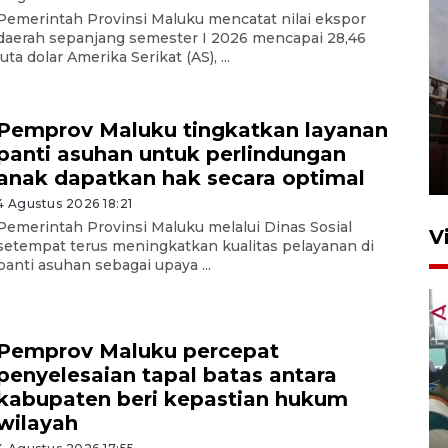
Pemerintah Provinsi Maluku mencatat nilai ekspor
daerah sepanjang semester I 2026 mencapai 28,46
juta dolar Amerika Serikat (AS), ...
Unjuk rasa protes penataan
Pemprov Maluku tingkatkan layanan
Pasar Higienis
panti asuhan untuk perlindungan
5 Mei 2026 05:32
anak dapatkan hak secara optimal
4 Agustus 2026 18:21
Pemerintah Provinsi Maluku melalui Dinas Sosial
V
setempat terus meningkatkan kualitas pelayanan di
panti asuhan sebagai upaya ...
Pemprov Maluku percepat
penyelesaian tapal batas antara
kabupaten beri kepastian hukum
wilayah
Ambon ajak semua pihak buka
ruang pada anak di lembaga