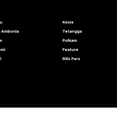
u
Kesra
 Ambonia
Tetangga
m
Polkam
omi
Feature
l
Rilis Pers