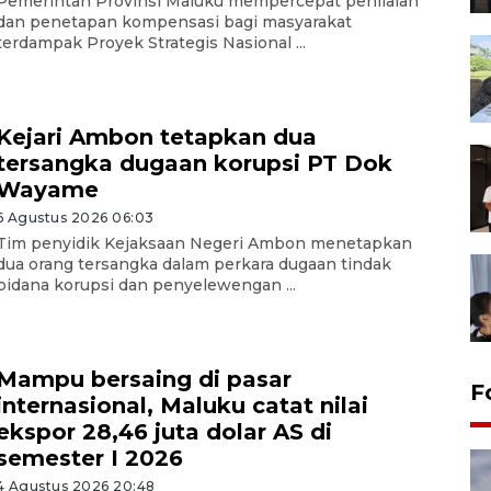
Pemerintah Provinsi Maluku mempercepat penilaian
dan penetapan kompensasi bagi masyarakat
terdampak Proyek Strategis Nasional ...
Kejari Ambon tetapkan dua
tersangka dugaan korupsi PT Dok
Wayame
6 Agustus 2026 06:03
Tim penyidik Kejaksaan Negeri Ambon menetapkan
dua orang tersangka dalam perkara dugaan tindak
pidana korupsi dan penyelewengan ...
Mampu bersaing di pasar
F
internasional, Maluku catat nilai
ekspor 28,46 juta dolar AS di
semester I 2026
4 Agustus 2026 20:48