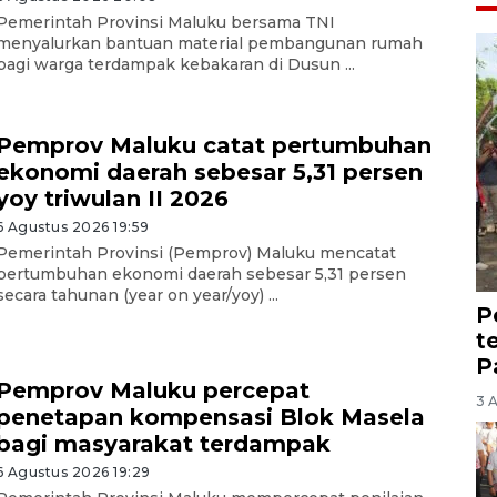
Pemerintah Provinsi Maluku bersama TNI
menyalurkan bantuan material pembangunan rumah
bagi warga terdampak kebakaran di Dusun ...
Pemprov Maluku catat pertumbuhan
ekonomi daerah sebesar 5,31 persen
yoy triwulan II 2026
6 Agustus 2026 19:59
Pemerintah Provinsi (Pemprov) Maluku mencatat
pertumbuhan ekonomi daerah sebesar 5,31 persen
secara tahunan (year on year/yoy) ...
P
t
P
Pemprov Maluku percepat
3 
penetapan kompensasi Blok Masela
bagi masyarakat terdampak
6 Agustus 2026 19:29