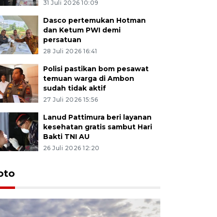
31 Juli 2026 10:09
Dasco pertemukan Hotman
dan Ketum PWI demi
persatuan
28 Juli 2026 16:41
Polisi pastikan bom pesawat
temuan warga di Ambon
sudah tidak aktif
27 Juli 2026 15:56
Lanud Pattimura beri layanan
kesehatan gratis sambut Hari
Bakti TNI AU
26 Juli 2026 12:20
Euforia s
oto
Ternate
4 Juli 2026 11:1