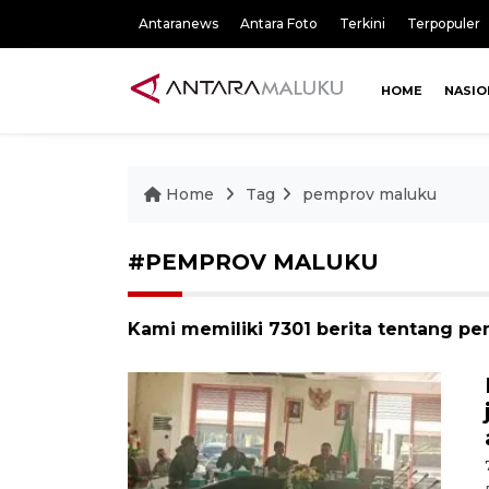
Antaranews
Antara Foto
Terkini
Terpopuler
HOME
NASIO
Home
Tag
pemprov maluku
#PEMPROV MALUKU
Kami memiliki 7301 berita tentang p