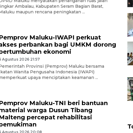
DPRD Maluku menyatakan penanganan ruas jalan
lingkar Ambalau, Kabupaten Seram Bagian Barat,
Maluku maupun rencana peningkatan ...
Pemprov Maluku-IWAPI perkuat
akses perbankan bagi UMKM dorong
pertumbuhan ekonomi
6 Agustus 2026 21:57
Pemerintah Provinsi (Pemprov) Maluku bersama
Ikatan Wanita Pengusaha Indonesia (IWAPI)
memperkuat upaya menciptakan keamanan ...
Pemprov Maluku-TNI beri bantuan
material warga Dusun Tibang
Malteng percepat rehabilitasi
pemukiman
T
6 Agustus 2026 20:08