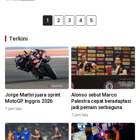
1
2
3
4
5
Terkini
Jorge Martin juara sprint
Alonso sebut Marco
MotoGP Inggris 2026
Palestra cepat beradaptasi
jadi pemain serbaguna
7 jam lalu
7 jam lalu