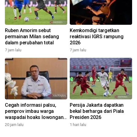
Ruben Amorim sebut
Kemkomdigi targetkan
permainan Milan sedang
reaktivasi IGRS rampung
dalam perubahan total
2026
7 jam lalu
7 jam lalu
Cegah informasi palsu,
Persija Jakarta dapatkan
pemprov imbau warga
bekal berharga dari Piala
waspadai hoaks lowongan
Presiden 2026
kerja Blok Masela
20 jam lalu
1 hari lalu