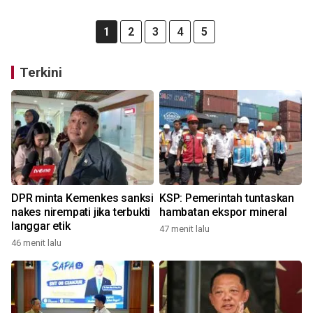
1
2
3
4
5
Terkini
DPR minta Kemenkes sanksi
KSP: Pemerintah tuntaskan
nakes nirempati jika terbukti
hambatan ekspor mineral
langgar etik
47 menit lalu
46 menit lalu