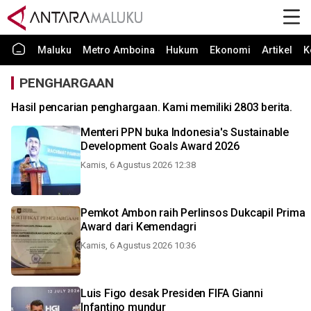
Maluku
Metro Amboina
Hukum
Ekonomi
Artikel
K
PENGHARGAAN
Hasil pencarian penghargaan. Kami memiliki 2803 berita.
Menteri PPN buka Indonesia's Sustainable
Development Goals Award 2026
Kamis, 6 Agustus 2026 12:38
Pemkot Ambon raih Perlinsos Dukcapil Prima
Award dari Kemendagri
Kamis, 6 Agustus 2026 10:36
Luis Figo desak Presiden FIFA Gianni
Infantino mundur