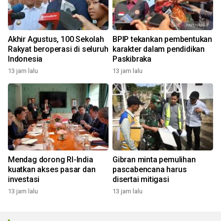
Akhir Agustus, 100 Sekolah
BPIP tekankan pembentukan
Rakyat beroperasi di seluruh
karakter dalam pendidikan
Indonesia
Paskibraka
13 jam lalu
13 jam lalu
Mendag dorong RI-India
Gibran minta pemulihan
kuatkan akses pasar dan
pascabencana harus
investasi
disertai mitigasi
13 jam lalu
13 jam lalu