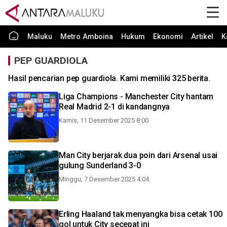
Maluku
Metro Amboina
Hukum
Ekonomi
Artikel
K
PEP GUARDIOLA
Hasil pencarian pep guardiola. Kami memiliki 325 berita.
Liga Champions - Manchester City hantam
Real Madrid 2-1 di kandangnya
Kamis, 11 Desember 2025 8:00
Man City berjarak dua poin dari Arsenal usai
gulung Sunderland 3-0
Minggu, 7 Desember 2025 4:04
Erling Haaland tak menyangka bisa cetak 100
gol untuk City secepat ini