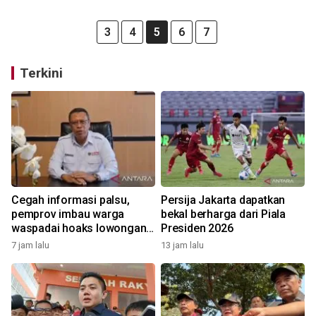
3
4
5
6
7
Terkini
Cegah informasi palsu,
Persija Jakarta dapatkan
pemprov imbau warga
bekal berharga dari Piala
waspadai hoaks lowongan
Presiden 2026
kerja Blok Masela
7 jam lalu
13 jam lalu