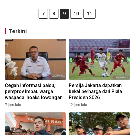
7
8
9
10
11
Terkini
Cegah informasi palsu,
Persija Jakarta dapatkan
pemprov imbau warga
bekal berharga dari Piala
waspadai hoaks lowongan
Presiden 2026
kerja Blok Masela
7 jam lalu
12 jam lalu