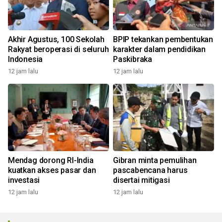
Akhir Agustus, 100 Sekolah
BPIP tekankan pembentukan
Rakyat beroperasi di seluruh
karakter dalam pendidikan
Indonesia
Paskibraka
12 jam lalu
12 jam lalu
Mendag dorong RI-India
Gibran minta pemulihan
kuatkan akses pasar dan
pascabencana harus
investasi
disertai mitigasi
12 jam lalu
12 jam lalu