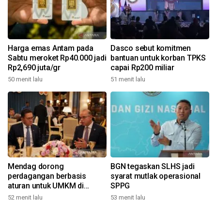
Harga emas Antam pada
Dasco sebut komitmen
Sabtu meroket Rp40.000 jadi
bantuan untuk korban TPKS
Rp2,690 juta/gr
capai Rp200 miliar
50 menit lalu
51 menit lalu
Mendag dorong
BGN tegaskan SLHS jadi
perdagangan berbasis
syarat mutlak operasional
aturan untuk UMKM di
SPPG
BRICS
52 menit lalu
53 menit lalu