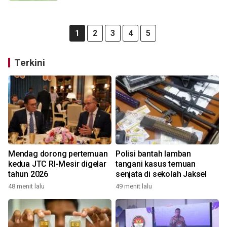
1
2
3
4
5
Terkini
Mendag dorong pertemuan
Polisi bantah lamban
kedua JTC RI-Mesir digelar
tangani kasus temuan
tahun 2026
senjata di sekolah Jaksel
48 menit lalu
49 menit lalu