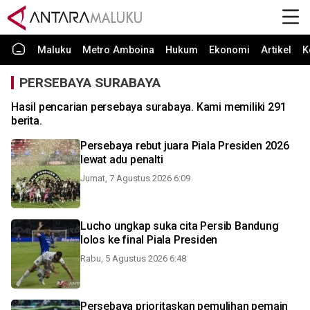
Maluku
Metro Amboina
Hukum
Ekonomi
Artikel
K
PERSEBAYA SURABAYA
Hasil pencarian persebaya surabaya. Kami memiliki 291
berita.
Persebaya rebut juara Piala Presiden 2026
lewat adu penalti
Jumat, 7 Agustus 2026 6:09
Lucho ungkap suka cita Persib Bandung
lolos ke final Piala Presiden
Rabu, 5 Agustus 2026 6:48
Persebaya prioritaskan pemulihan pemain