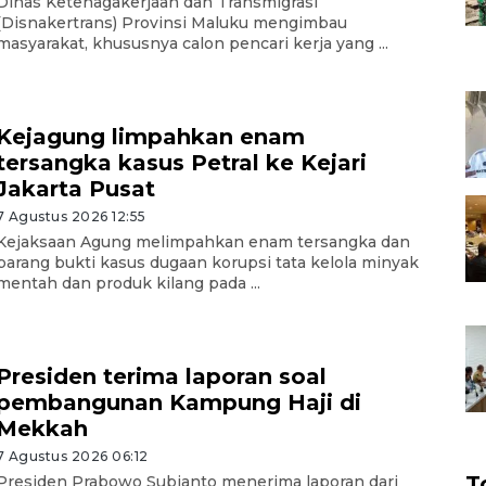
Dinas Ketenagakerjaan dan Transmigrasi
(Disnakertrans) Provinsi Maluku mengimbau
masyarakat, khususnya calon pencari kerja yang ...
Kejagung limpahkan enam
tersangka kasus Petral ke Kejari
Jakarta Pusat
7 Agustus 2026 12:55
Kejaksaan Agung melimpahkan enam tersangka dan
barang bukti kasus dugaan korupsi tata kelola minyak
mentah dan produk kilang pada ...
Presiden terima laporan soal
pembangunan Kampung Haji di
Mekkah
7 Agustus 2026 06:12
T
Presiden Prabowo Subianto menerima laporan dari