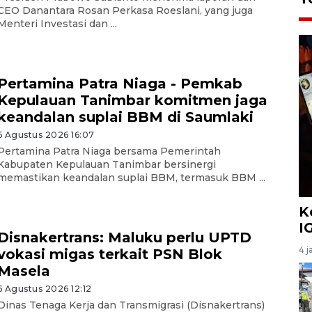
CEO Danantara Rosan Perkasa Roeslani, yang juga
Menteri Investasi dan ...
Pertamina Patra Niaga - Pemkab
Kepulauan Tanimbar komitmen jaga
keandalan suplai BBM di Saumlaki
6 Agustus 2026 16:07
Pertamina Patra Niaga bersama Pemerintah
Kabupaten Kepulauan Tanimbar bersinergi
memastikan keandalan suplai BBM, termasuk BBM ...
K
I
Disnakertrans: Maluku perlu UPTD
4 j
vokasi migas terkait PSN Blok
Masela
6 Agustus 2026 12:12
Dinas Tenaga Kerja dan Transmigrasi (Disnakertrans)