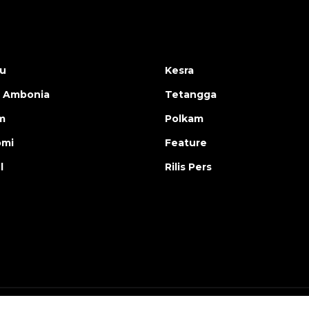
u
Kesra
 Ambonia
Tetangga
m
Polkam
omi
Feature
l
Rilis Pers