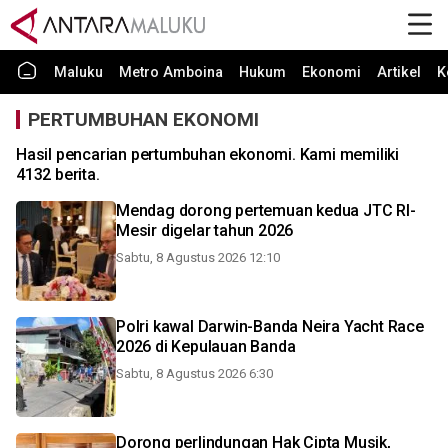
Maluku
Metro Amboina
Hukum
Ekonomi
Artikel
K
PERTUMBUHAN EKONOMI
Hasil pencarian pertumbuhan ekonomi. Kami memiliki
4132 berita.
Mendag dorong pertemuan kedua JTC RI-
Mesir digelar tahun 2026
Sabtu, 8 Agustus 2026 12:10
Polri kawal Darwin-Banda Neira Yacht Race
2026 di Kepulauan Banda
Sabtu, 8 Agustus 2026 6:30
Dorong perlindungan Hak Cipta Musik,