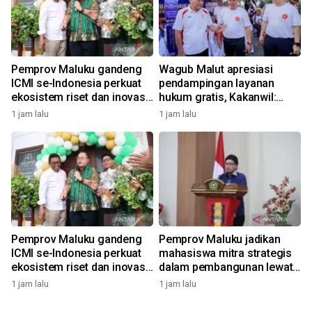
Pemprov Maluku gandeng
Wagub Malut apresiasi
ICMI se-Indonesia perkuat
pendampingan layanan
ekosistem riset dan inovasi
hukum gratis, Kakanwil:
daerah
Pencatatan Hak Cipta Musik
1 jam lalu
1 jam lalu
kini Rp0
Pemprov Maluku gandeng
Pemprov Maluku jadikan
ICMI se-Indonesia perkuat
mahasiswa mitra strategis
ekosistem riset dan inovasi
dalam pembangunan lewat
daerah
gagasan konstruktif
1 jam lalu
1 jam lalu