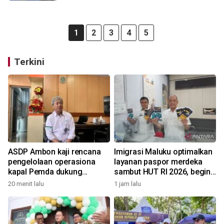
1
2
3
4
5
Terkini
ASDP Ambon kaji rencana
Imigrasi Maluku optimalkan
pengelolaan operasiona
layanan paspor merdeka
kapal Pemda dukung
sambut HUT RI 2026, begini
pariwisata Maluku
kata Kakanwil
20 menit lalu
1 jam lalu