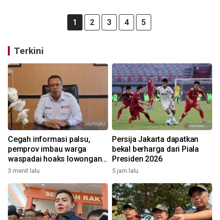
1
2
3
4
5
Terkini
Cegah informasi palsu,
Persija Jakarta dapatkan
pemprov imbau warga
bekal berharga dari Piala
waspadai hoaks lowongan
Presiden 2026
kerja Blok Masela
3 menit lalu
5 jam lalu