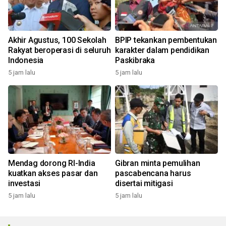
Akhir Agustus, 100 Sekolah
BPIP tekankan pembentukan
Rakyat beroperasi di seluruh
karakter dalam pendidikan
Indonesia
Paskibraka
5 jam lalu
5 jam lalu
Mendag dorong RI-India
Gibran minta pemulihan
kuatkan akses pasar dan
pascabencana harus
investasi
disertai mitigasi
5 jam lalu
5 jam lalu