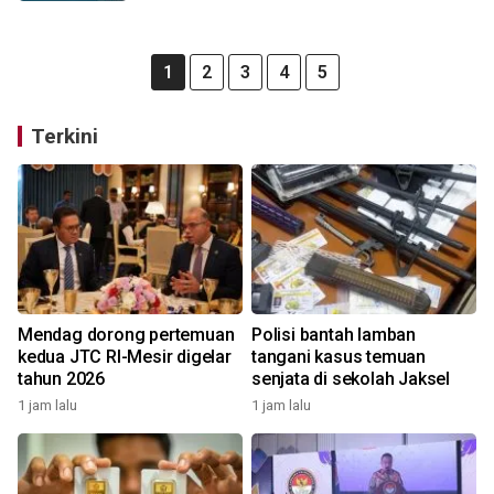
1
2
3
4
5
Terkini
Mendag dorong pertemuan
Polisi bantah lamban
kedua JTC RI-Mesir digelar
tangani kasus temuan
tahun 2026
senjata di sekolah Jaksel
1 jam lalu
1 jam lalu