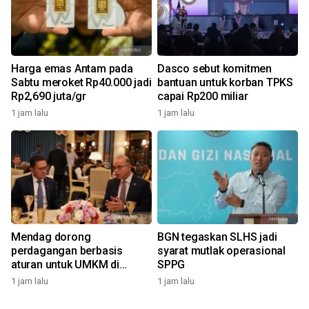
Harga emas Antam pada
Dasco sebut komitmen
Sabtu meroket Rp40.000 jadi
bantuan untuk korban TPKS
Rp2,690 juta/gr
capai Rp200 miliar
1 jam lalu
1 jam lalu
Mendag dorong
BGN tegaskan SLHS jadi
perdagangan berbasis
syarat mutlak operasional
aturan untuk UMKM di
SPPG
BRICS
1 jam lalu
1 jam lalu