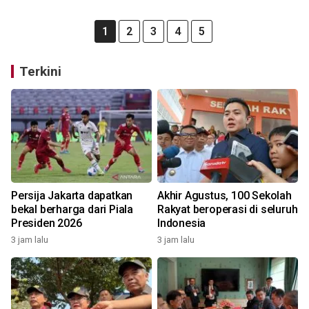
1
2
3
4
5
Terkini
Persija Jakarta dapatkan
Akhir Agustus, 100 Sekolah
bekal berharga dari Piala
Rakyat beroperasi di seluruh
Presiden 2026
Indonesia
3 jam lalu
3 jam lalu