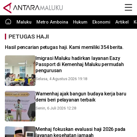
Maluku
Metro Amboina
Hukum
Ekonomi
Artikel
K
PETUGAS HAJI
Hasil pencarian petugas haji. Kami memiliki 354 berita.
Imigrasi Maluku hadirkan layanan Eazy
Passport di Kemenhaj Maluku permudah
pengurusan
Selasa, 4 Agustus 2026 19:18
Wamenhaj ajak bangun budaya kerja baru
demi beri pelayanan terbaik
Senin, 6 Juli 2026 12:28
Menhaj fokuskan evaluasi haji 2026 pada
layanan kesehatan jamaah