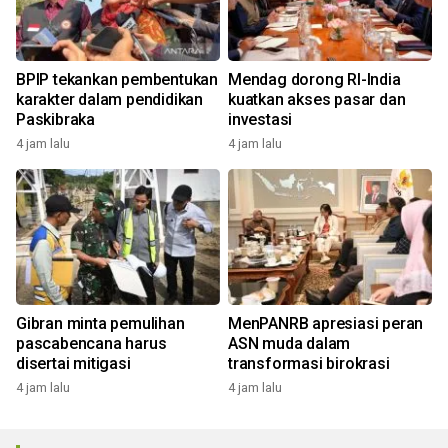
BPIP tekankan pembentukan
Mendag dorong RI-India
karakter dalam pendidikan
kuatkan akses pasar dan
Paskibraka
investasi
4 jam lalu
4 jam lalu
Gibran minta pemulihan
MenPANRB apresiasi peran
pascabencana harus
ASN muda dalam
disertai mitigasi
transformasi birokrasi
4 jam lalu
4 jam lalu