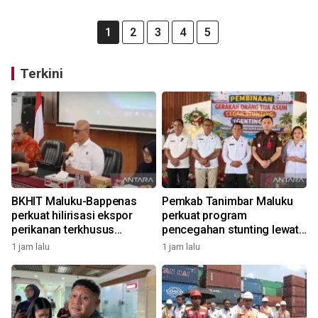
1
2
3
4
5
Terkini
BKHIT Maluku-Bappenas
Pemkab Tanimbar Maluku
perkuat hilirisasi ekspor
perkuat program
perikanan terkhusus
pencegahan stunting lewat
komoditas TCT
Genting 2026
1 jam lalu
1 jam lalu