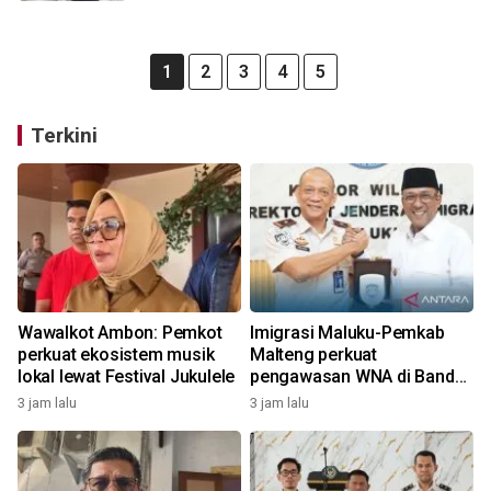
1
2
3
4
5
Terkini
Wawalkot Ambon: Pemkot
Imigrasi Maluku-Pemkab
perkuat ekosistem musik
Malteng perkuat
lokal lewat Festival Jukulele
pengawasan WNA di Banda
Neira beri kemudahan
3 jam lalu
3 jam lalu
layanan