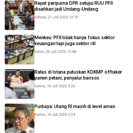
Rapat paripurna DPR setujui RUU PFII
disahkan jadi Undang-Undang
Selasa, 21 Juli 2026 13:10
Menkeu: PFII tidak hanya fokus sektor
keuangan tapi juga sektor riil
Senin, 20 Juli 2026 15:48
Ratas di Istana putuskan KDKMP offtaker
panen petani, penyalur bansos
Kamis, 16 Juli 2026 5:26
Purbaya: Utang RI masih di level aman
Kamis, 16 Juli 2026 5:24