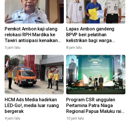
Pemkot Ambon kaji ulang
Lapas Ambon gandeng
relokasi RPH Mardika ke
BPVP beri pelatihan
Tawiri antisipasi kenaikan
kelistrikan bagi warga
harga daging
binaan sebagai modal
5 jam lalu
8 jam lalu
wirausaha
HCM Ads Media hadirkan
Program CSR unggulan
LED-Go!, media luar ruang
Pertamina Patra Niaga
bergerak
Regional Papua Maluku raih
5 penghargaan ISRA 2026
9 jam lalu
10 jam lalu