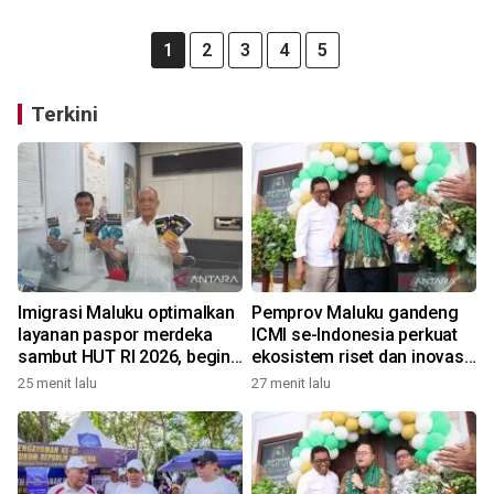
1
2
3
4
5
Terkini
Imigrasi Maluku optimalkan
Pemprov Maluku gandeng
layanan paspor merdeka
ICMI se-Indonesia perkuat
sambut HUT RI 2026, begini
ekosistem riset dan inovasi
kata Kakanwil
daerah
25 menit lalu
27 menit lalu