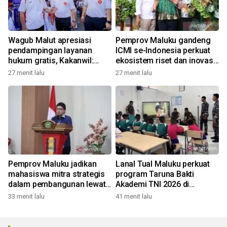
Wagub Malut apresiasi
Pemprov Maluku gandeng
pendampingan layanan
ICMI se-Indonesia perkuat
hukum gratis, Kakanwil:
ekosistem riset dan inovasi
Pencatatan Hak Cipta Musik
daerah
27 menit lalu
27 menit lalu
kini Rp0
Pemprov Maluku jadikan
Lanal Tual Maluku perkuat
mahasiswa mitra strategis
program Taruna Bakti
dalam pembangunan lewat
Akademi TNI 2026 di
gagasan konstruktif
Sekolah Rakyat
33 menit lalu
41 menit lalu