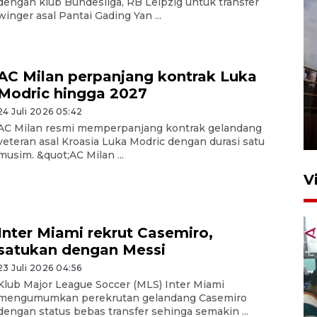
dengan klub Bundesliga, RB Leipzig untuk transfer
winger asal Pantai Gading Yan ...
AC Milan perpanjang kontrak Luka
Modric hingga 2027
Unjuk rasa protes penataan
Pasar Higienis
24 Juli 2026 05:42
AC Milan resmi memperpanjang kontrak gelandang
5 Mei 2026 05:32
veteran asal Kroasia Luka Modric dengan durasi satu
musim. &quot;AC Milan ...
V
Inter Miami rekrut Casemiro,
satukan dengan Messi
23 Juli 2026 04:56
Klub Major League Soccer (MLS) Inter Miami
mengumumkan perekrutan gelandang Casemiro
Ambon ajak semua pihak buka
dengan status bebas transfer sehinga semakin ...