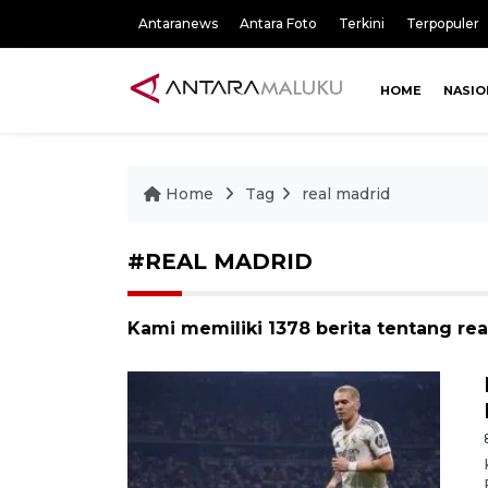
Antaranews
Antara Foto
Terkini
Terpopuler
HOME
NASIO
Home
Tag
real madrid
#REAL MADRID
Kami memiliki 1378 berita tentang re