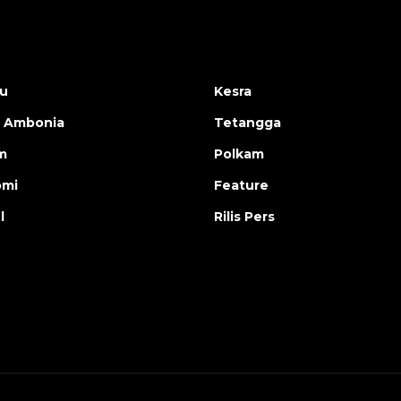
u
Kesra
 Ambonia
Tetangga
m
Polkam
omi
Feature
l
Rilis Pers