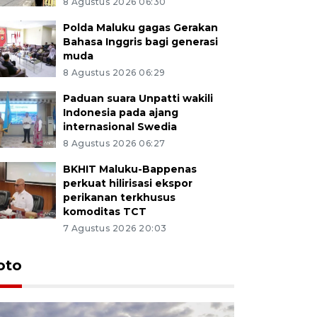
8 Agustus 2026 06:30
Polda Maluku gagas Gerakan
Bahasa Inggris bagi generasi
muda
8 Agustus 2026 06:29
Paduan suara Unpatti wakili
Indonesia pada ajang
internasional Swedia
8 Agustus 2026 06:27
BKHIT Maluku-Bappenas
perkuat hilirisasi ekspor
perikanan terkhusus
komoditas TCT
7 Agustus 2026 20:03
Euforia s
oto
Ternate
4 Juli 2026 11:1