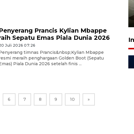
ruang pada anak di lembaga
pembinaan
23 Juli 2026 14:28
Penyerang Prancis Kylian Mbappe
raih Sepatu Emas Piala Dunia 2026
I
20 Juli 2026 07:26
Penyerang timnas Prancis&nbsp;Kylian Mbappe
resmi meraih penghargaan Golden Boot (Sepatu
Emas) Piala Dunia 2026 setelah finis ...
6
7
8
9
10
»