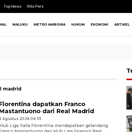
Top News
Rilis Pers
NAL
MALUKU
METRO AMBOINA
HUKUM
EKONOMI
ARTIKEL
T
al madrid
Fiorentina dapatkan Franco
Mastantuono dari Real Madrid
8 Agustus 2026 06:39
Klub Liga Italia Fiorentina mendapatkan gelandang
Franco Mastantuono dari klub Liga Spanyol Real