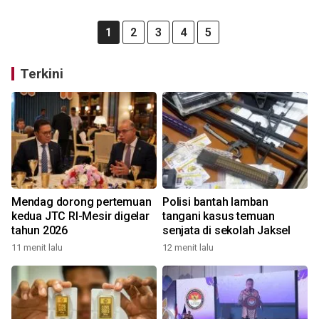
1
2
3
4
5
Terkini
Mendag dorong pertemuan
Polisi bantah lamban
kedua JTC RI-Mesir digelar
tangani kasus temuan
tahun 2026
senjata di sekolah Jaksel
11 menit lalu
12 menit lalu