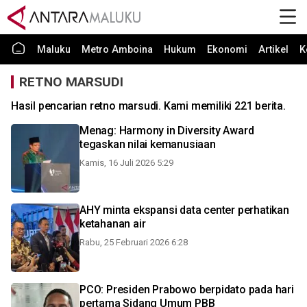
Maluku
Metro Amboina
Hukum
Ekonomi
Artikel
K
RETNO MARSUDI
Hasil pencarian retno marsudi. Kami memiliki 221 berita.
Menag: Harmony in Diversity Award
tegaskan nilai kemanusiaan
Kamis, 16 Juli 2026 5:29
AHY minta ekspansi data center perhatikan
ketahanan air
Rabu, 25 Februari 2026 6:28
PCO: Presiden Prabowo berpidato pada hari
pertama Sidang Umum PBB