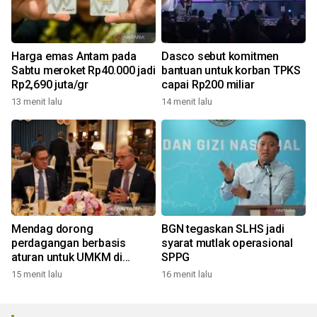
Harga emas Antam pada
Dasco sebut komitmen
Sabtu meroket Rp40.000 jadi
bantuan untuk korban TPKS
Rp2,690 juta/gr
capai Rp200 miliar
13 menit lalu
14 menit lalu
Mendag dorong
BGN tegaskan SLHS jadi
perdagangan berbasis
syarat mutlak operasional
aturan untuk UMKM di
SPPG
BRICS
15 menit lalu
16 menit lalu