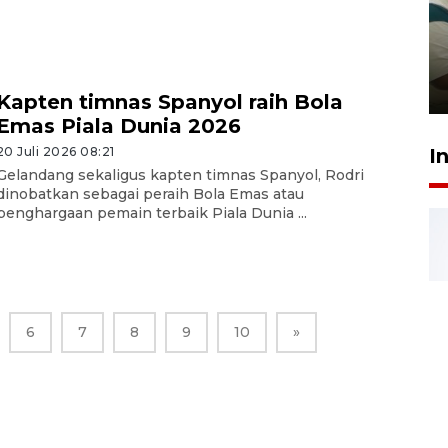
Ambon ajak semua pihak buka
ruang pada anak di lembaga
pembinaan
23 Juli 2026 14:28
Kapten timnas Spanyol raih Bola
Emas Piala Dunia 2026
I
20 Juli 2026 08:21
Gelandang sekaligus kapten timnas Spanyol, Rodri
dinobatkan sebagai peraih Bola Emas atau
penghargaan pemain terbaik Piala Dunia ...
6
7
8
9
10
»