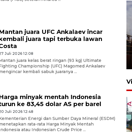
Mantan juara UFC Ankalaev incar
kembali juara tapi terbuka lawan
Costa
Unjuk rasa protes penataan
Pasar Higienis
27 Juli 2026 12:08
Mantan juara kelas berat ringan (93 kg) Ultimate
5 Mei 2026 05:32
Fighting Championship (UFC) Magomed Ankalaev
mengincar kembali sabuk juaranya ...
V
Harga minyak mentah Indonesia
turun ke 83,45 dolar AS per barel
20 Juli 2026 12:48
Kementerian Energi dan Sumber Daya Mineral (ESDM)
menetapkan rata-rata Harga Minyak Mentah
Indonesia atau Indonesian Crude Price ...