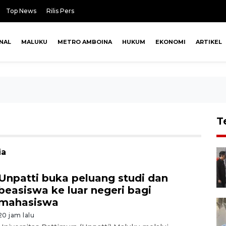
Top News
Rilis Pers
NAL
MALUKU
METRO AMBOINA
HUKUM
EKONOMI
ARTIKEL
T
ia
Unpatti buka peluang studi dan
beasiswa ke luar negeri bagi
mahasiswa
20 jam lalu