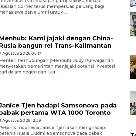
Universitas Pattimura (Unpatti) Maluku melalui
Russian Corner terus memperluas peluang bagi
mahasiswa dan alumni untuk ...
Menhub: Kami jajaki dengan China-
Rusia bangun rel Trans-Kalimantan
7 Agustus 2026 06:17
Menteri Perhubungan (Menhub) Dudy Purwagandhi
menyatakan pemerintah menjajaki potensi investasi
dari dalam negeri dan luar ...
Janice Tjen hadapi Samsonova pada
babak pertama WTA 1000 Toronto
3 Agustus 2026 12:59
Petenis Indonesia Janice Tjen akan menghadapi
petenis Rusia Liudmila Samsonova pada babak
T