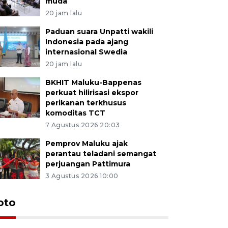
muda
20 jam lalu
Paduan suara Unpatti wakili
Indonesia pada ajang
internasional Swedia
20 jam lalu
BKHIT Maluku-Bappenas
perkuat hilirisasi ekspor
perikanan terkhusus
komoditas TCT
7 Agustus 2026 20:03
Pemprov Maluku ajak
perantau teladani semangat
perjuangan Pattimura
3 Agustus 2026 10:00
Euforia s
oto
Ternate
4 Juli 2026 11:1