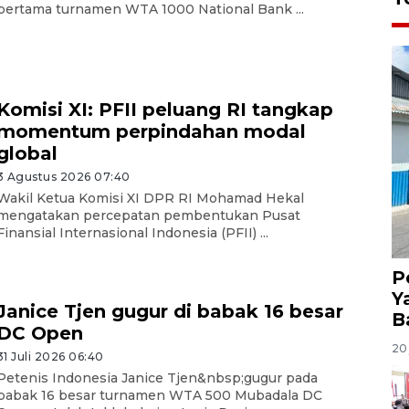
pertama turnamen WTA 1000 National Bank ...
Komisi XI: PFII peluang RI tangkap
momentum perpindahan modal
global
3 Agustus 2026 07:40
Wakil Ketua Komisi XI DPR RI Mohamad Hekal
mengatakan percepatan pembentukan Pusat
Finansial Internasional Indonesia (PFII) ...
P
Y
Janice Tjen gugur di babak 16 besar
B
DC Open
20 
31 Juli 2026 06:40
Petenis Indonesia Janice Tjen&nbsp;gugur pada
babak 16 besar turnamen WTA 500 Mubadala DC