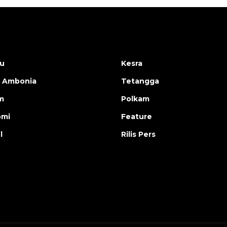
u
Kesra
 Ambonia
Tetangga
m
Polkam
omi
Feature
l
Rilis Pers