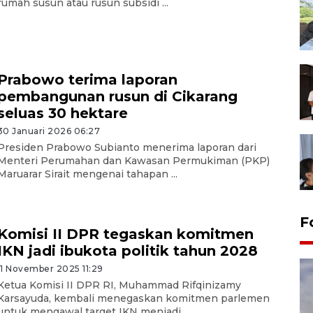
rumah susun atau rusun subsidi ...
Prabowo terima laporan
pembangunan rusun di Cikarang
seluas 30 hektare
30 Januari 2026 06:27
Presiden Prabowo Subianto menerima laporan dari
Menteri Perumahan dan Kawasan Permukiman (PKP)
Maruarar Sirait mengenai tahapan ...
F
Komisi II DPR tegaskan komitmen
IKN jadi ibukota politik tahun 2028
11 November 2025 11:29
Ketua Komisi II DPR RI, Muhammad Rifqinizamy
Karsayuda, kembali menegaskan komitmen parlemen
untuk mengawal target IKN menjadi ...