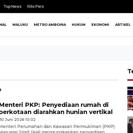
Top News
Rilis Pers
NAL
MALUKU
METRO AMBOINA
HUKUM
EKONOMI
ARTIKEL
T
n
Menteri PKP: Penyediaan rumah di
perkotaan diarahkan hunian vertikal
30 Juni 2026 10:02
Menteri Perumahan dan Kawasan Permukiman (PKP)
Maruarar Sirait (Ara) mengungkapkan penyediaan