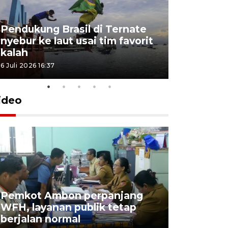
Pendukung Brasil di Ternate
nyebur ke laut usai tim favorit
kalah
6 Juli 2026 16:37
ideo
Pemkot Ambon perpanjang
WFH, layanan publik tetap
Pemkot 
berjalan normal
registrasi