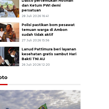
Dasco pertemukan Hotman
dan Ketum PWI demi
persatuan
28 Juli 2026 16:41
Polisi pastikan bom pesawat
temuan warga di Ambon
sudah tidak aktif
27 Juli 2026 15:56
Lanud Pattimura beri layanan
kesehatan gratis sambut Hari
Bakti TNI AU
26 Juli 2026 12:20
Euforia s
oto
Ternate
4 Juli 2026 11:1