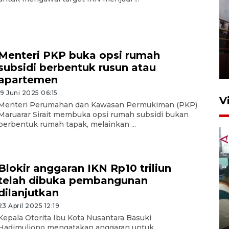
Unjuk rasa protes penataan
Pasar Higienis
Menteri PKP buka opsi rumah
subsidi berbentuk rusun atau
5 Mei 2026 05:32
apartemen
19 Juni 2025 06:15
V
Menteri Perumahan dan Kawasan Permukiman (PKP)
Maruarar Sirait membuka opsi rumah subsidi bukan
berbentuk rumah tapak, melainkan ...
Blokir anggaran IKN Rp10 triliun
telah dibuka pembangunan
dilanjutkan
Ambon ajak semua pihak buka
ruang pada anak di lembaga
23 April 2025 12:19
Kepala Otorita Ibu Kota Nusantara Basuki
pembinaan
Hadimuljono mengatakan anggaran untuk