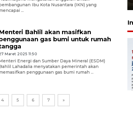
23 Juli 2026 14:28
pembangunan Ibu Kota Nusantara (IKN) yang
mencapai ...
I
Menteri Bahlil akan masifkan
penggunaan gas bumi untuk rumah
tangga
27 Maret 2025 11:50
Menteri Energi dan Sumber Daya Mineral (ESDM)
Bahlil Lahadalia menyatakan pemerintah akan
memasifkan penggunaan gas bumi rumah ...
4
5
6
7
»