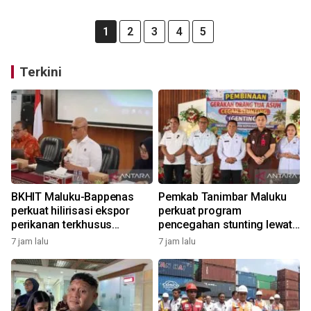
1
2
3
4
5
Terkini
BKHIT Maluku-Bappenas
Pemkab Tanimbar Maluku
perkuat hilirisasi ekspor
perkuat program
perikanan terkhusus
pencegahan stunting lewat
komoditas TCT
Genting 2026
7 jam lalu
7 jam lalu