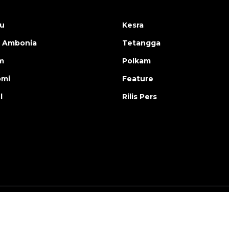
u
Kesra
 Ambonia
Tetangga
m
Polkam
omi
Feature
l
Rilis Pers