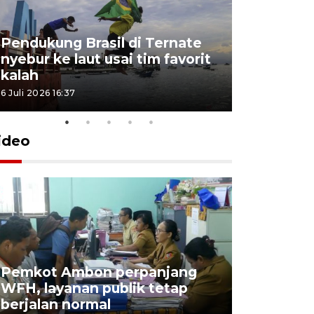
Pendukung Brasil di Ternate
nyebur ke laut usai tim favorit
kalah
6 Juli 2026 16:37
ideo
Pemkot Ambon perpanjang
WFH, layanan publik tetap
Pemkot 
berjalan normal
registrasi