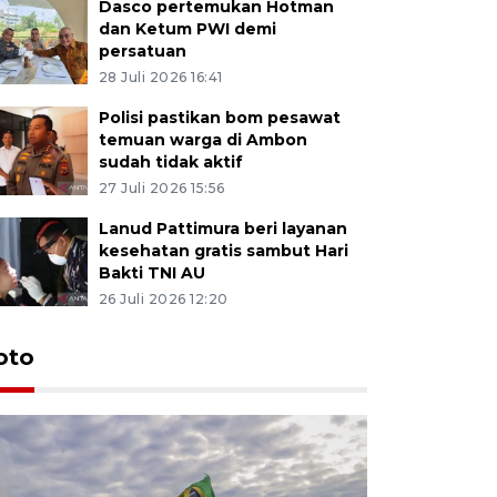
Dasco pertemukan Hotman
dan Ketum PWI demi
persatuan
28 Juli 2026 16:41
Polisi pastikan bom pesawat
temuan warga di Ambon
sudah tidak aktif
27 Juli 2026 15:56
Lanud Pattimura beri layanan
kesehatan gratis sambut Hari
Bakti TNI AU
26 Juli 2026 12:20
Euforia s
oto
Ternate
4 Juli 2026 11:1