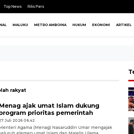
Top News
Rilis Pers
NAL
MALUKU
METRO AMBOINA
HUKUM
EKONOMI
ARTIKEL
T
lah rakyat
Menag ajak umat Islam dukung
program prioritas pemerintah
27 Juli 2026 06:42
Menteri Agama (Menag) Nasaruddin Umar mengajak
seluruh elemen umat Islam dan Majelis Ulama