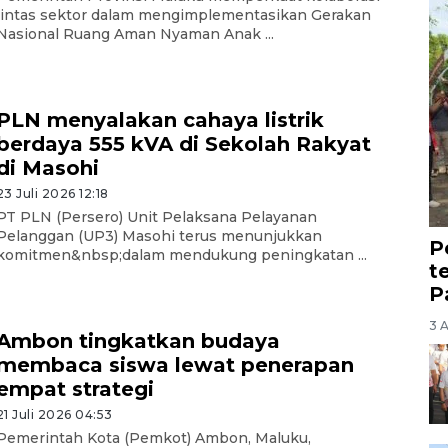
lintas sektor dalam mengimplementasikan Gerakan
Nasional Ruang Aman Nyaman Anak ...
PLN menyalakan cahaya listrik
berdaya 555 kVA di Sekolah Rakyat
di Masohi
23 Juli 2026 12:18
PT PLN (Persero) Unit Pelaksana Pelayanan
Pelanggan (UP3) Masohi terus menunjukkan
P
komitmen&nbsp;dalam mendukung peningkatan ...
t
P
3 
Ambon tingkatkan budaya
membaca siswa lewat penerapan
empat strategi
21 Juli 2026 04:53
Pemerintah Kota (Pemkot) Ambon, Maluku,