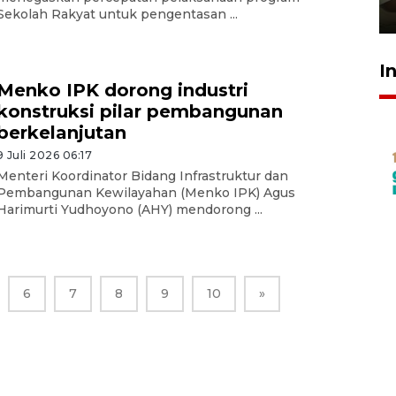
23 Juli 2026 14:28
Sekolah Rakyat untuk pengentasan ...
I
Menko IPK dorong industri
konstruksi pilar pembangunan
berkelanjutan
9 Juli 2026 06:17
Menteri Koordinator Bidang Infrastruktur dan
Pembangunan Kewilayahan (Menko IPK) Agus
Harimurti Yudhoyono (AHY) mendorong ...
6
7
8
9
10
»