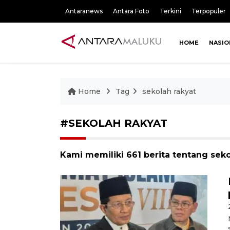
Antaranews
Antara Foto
Terkini
Terpopuler
HOME
NASIO
Home
Tag
sekolah rakyat
#SEKOLAH RAKYAT
Kami memiliki 661 berita tentang seko