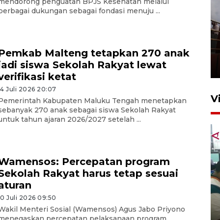
mendorong penguatan BPJS Kesehatan melalui
berbagai dukungan sebagai fondasi menuju ...
Unjuk rasa protes penataan
Pasar Higienis
Pemkab Malteng tetapkan 270 anak
jadi siswa Sekolah Rakyat lewat
5 Mei 2026 05:32
verifikasi ketat
14 Juli 2026 20:07
V
Pemerintah Kabupaten Maluku Tengah menetapkan
sebanyak 270 anak sebagai siswa Sekolah Rakyat
untuk tahun ajaran 2026/2027 setelah ...
Wamensos: Percepatan program
Sekolah Rakyat harus tetap sesuai
aturan
Ambon ajak semua pihak buka
10 Juli 2026 09:50
ruang pada anak di lembaga
Wakil Menteri Sosial (Wamensos) Agus Jabo Priyono
pembinaan
menegaskan percepatan pelaksanaan program